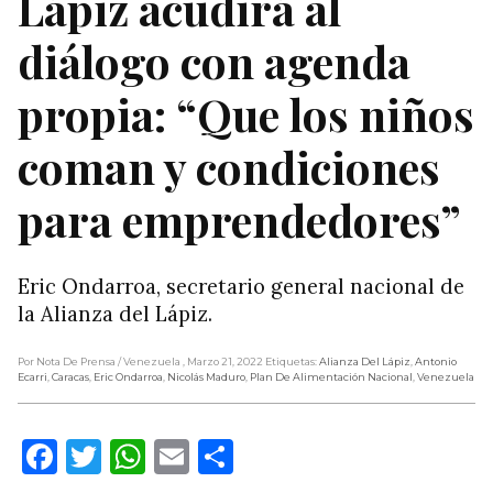
Lápiz acudirá al
diálogo con agenda
propia: “Que los niños
coman y condiciones
para emprendedores”
Eric Ondarroa, secretario general nacional de
la Alianza del Lápiz.
Por Nota De Prensa
/ Venezuela
, Marzo 21, 2022
Etiquetas:
Alianza Del Lápiz
,
Antonio
Ecarri
,
Caracas
,
Eric Ondarroa
,
Nicolás Maduro
,
Plan De Alimentación Nacional
,
Venezuela
Facebook
Twitter
WhatsApp
Email
Compartir