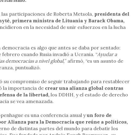
oritarismo.
 las participaciones de Roberta Metsola,
presidenta del
ytė, primera ministra de Lituania y Barack Obama,
incidieron en la necesidad de unir esfuerzos en la lucha
la democracia es algo que antes se daba por sentado:
de febrero cuando Rusia invadió a Ucrania. “
Ayudar a
as democracias a nivel global,
” afirmó, “es un asunto de
ranza, puntualizó.
ó su compromiso de seguir trabajando para restablecer
ó la importancia de
crear una alianza global contras
fensa de la libertad,
los DDHH, y el estado de derecho
acia se vea amenazada.
penhague es una conferencia anual y
un foro de
por Alianza para la Democracia que reúne a políticos,
erno de distintas partes del mundo para debatir los