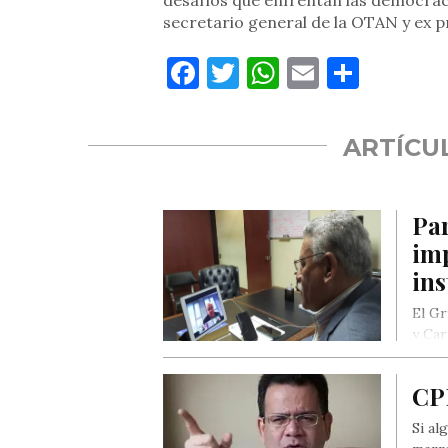
desafíos que enfrentan las democra
secretario general de la OTAN y ex 
Facebook
Twitter
WhatsApp
Email
Compa
ARTÍCU
Par
imp
in
El G
y Car
avan
CP
Si al