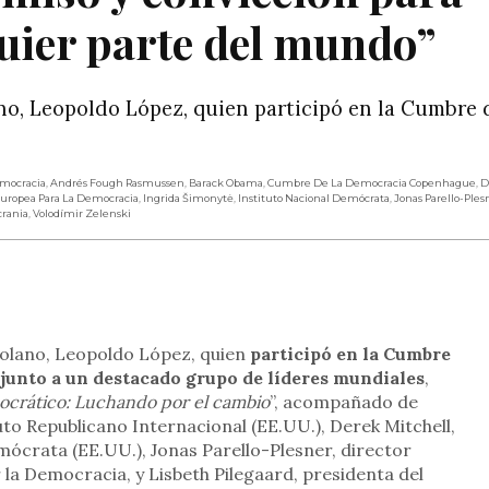
quier parte del mundo”
ano, Leopoldo López, quien participó en la Cumbre 
emocracia
,
Andrés Fough Rasmussen
,
Barack Obama
,
Cumbre De La Democracia Copenhague
,
D
uropea Para La Democracia
,
Ingrida Šimonytė
,
Instituto Nacional Demócrata
,
Jonas Parello-Ples
rania
,
Volodímir Zelenski
rtir
ezolano, Leopoldo López, quien
participó en la Cumbre
junto a un destacado grupo de líderes mundiales
,
ocrático: Luchando por el cambio
”, acompañado de
uto Republicano Internacional (EE.UU.), Derek Mitchell,
mócrata (EE.UU.), Jonas Parello-Plesner, director
 la Democracia, y Lisbeth Pilegaard, presidenta del