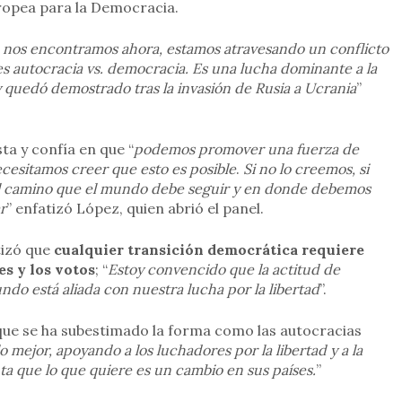
ropea para la Democracia.
nos encontramos ahora, estamos atravesando un conflicto
s autocracia vs. democracia. Es una lucha dominante a la
 quedó demostrado tras la invasión de Rusia a Ucrania
”
ta y confía en que “
podemos promover una fuerza de
cesitamos creer que esto es posible
.
Si no lo creemos, si
el camino que el mundo debe seguir y en donde debemos
r
” enfatizó López, quien abrió el panel.
tizó que
cualquier transición democrática requiere
es y los votos
; “
Estoy convencido que la actitud de
do está aliada con nuestra lucha por la libertad
”.
que se ha subestimado la forma como las autocracias
mejor, apoyando a los luchadores por la libertad y a la
nta que lo que quiere es un cambio en sus países.
”