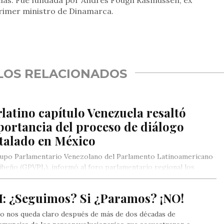
cias. Fue fundada por Andrés Fough Rasmussen, ex
primer ministro de Dinamarca.
rtir
LOS RELACIONADOS
latino capítulo Venezuela resaltó
ortancia del proceso de diálogo
stalado en México
rupo Parlamentario Venezolano del Parlamento Latinoamericano
ibeño (GPVPL), informó al foro parlamentario regional los
ces del proceso de…
I: ¿Seguimos? Si ¿Paramos? ¡NO!
go nos queda claro después de más de dos décadas de