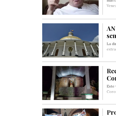
marra
Vene
AN 
sem
La di
extra
Rec
Co
Este 
Corom
Pro