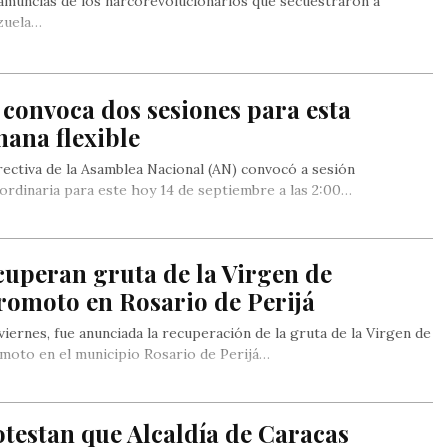
muncias de los narcorevolucionarios que secuestraron a
zuela…
convoca dos sesiones para esta
ana flexible
rectiva de la Asamblea Nacional (AN) convocó a sesión
ordinaria para este hoy 14 de septiembre a las 2:00…
uperan gruta de la Virgen de
romoto en Rosario de Perijá
viernes, fue anunciada la recuperación de la gruta de la Virgen de
oto en el municipio Rosario de Perijá…
testan que Alcaldía de Caracas