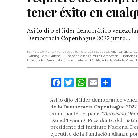
tener éxito en cual
Así lo dijo el líder democrático venezol
Democracia Copenhague 2022 junto…
Por Nota De Prensa
/ Venezuela
, Junio 12, 2022
Etiquetas:
Alianza Para La D
Twining
,
Derek Mitchell
,
Fundación Alianza Por La Democracia
,
Fundación E
López
,
Líder Democrático
,
Lisbeth Pilegaard
,
OTAN
,
Roberta Metsola
,
Rusia
,
Uc
Facebook
Twitter
WhatsApp
Email
Compa
Así lo dijo el líder democrático ven
de la Democracia Copenhague 2022 
como parte del panel “
Activismo Dem
Daniel Twining, Presidente del Instit
presidente del Instituto Nacional De
ejecutivo de la Fundación Alianza por