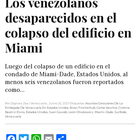
Los venezolanos
desaparecidos en el
colapso del edificio en
Miami
Luego del colapso de un edificio en el
condado de Miami-Dade, Estados Unidos, al
menos seis venezolanos fueron reportados
como…
Por Dignora Zea
/ Venezuela
, Junio 25, 2021
Etiquetas:
Asuntos Consulares De La
Embajada De Venezuela En Estados Unidos
,
Brian Fincheltub
,
Carlos Vecchio
,
Cristina
Beatriz Elvira
,
Estados Unidos
,
Juan Gauidó
,
León Oliwkowicz
,
Miami-Dade
,
Surfside
,
Venezuela
Facebook
Twitter
WhatsApp
Email
Compartir