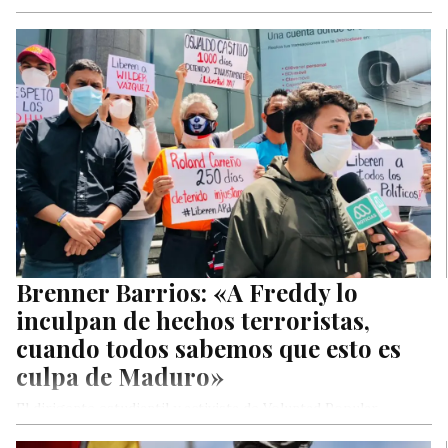
Desde el Centro de Estudios Agroalimentarios (C.E.A)
revelaron su más reciente estudio enfocado en los
desequilibrios en la dieta nacional,…
Brenner Barrios: «A Freddy lo
inculpan de hechos terroristas,
cuando todos sabemos que esto es
culpa de Maduro»
El dirigente estudiantil y activista de Voluntad Popular,
Brenner Barrios, repudió los hechos de violencia de los que