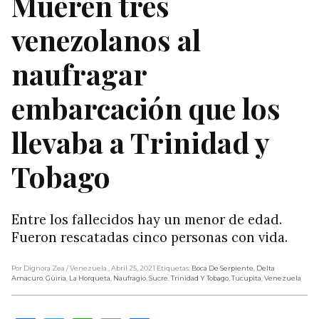
Mueren tres
venezolanos al
naufragar
embarcación que los
llevaba a Trinidad y
Tobago
Entre los fallecidos hay un menor de edad.
Fueron rescatadas cinco personas con vida.
Por Dignora Zea
/ Venezuela
, Abril 25, 2021
Etiquetas:
Boca De Serpiente
,
Delta
Amacuro
,
Güiria
,
La Horqueta
,
Naufragio
,
Sucre
,
Trinidad Y Tobago
,
Tucupita
,
Venezuela