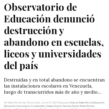
Observatorio de
Educación denunció
destrucción y
abandono en escuelas,
liceos y universidades
del país
Destruidas y en total abandono se encuentran
las instalaciones escolares en Venezuela,
luego de transcurridos más de año y medio…
Por Nota De Prensa
/ Venezuela
, Junio 17, 2021
Etiquetas:
Alianza Todos Por La Educación
,
Educación Venezolana
,
Fundaredes
,
Gladys Chacón
,
Núcleo Doctor Pedro Rincón