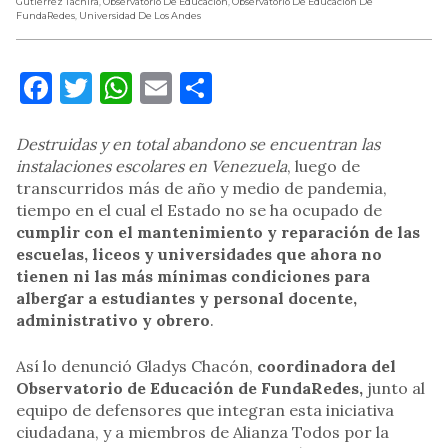
Gutiérrez Táchira
,
Observatorio De Educación
,
Observatorio De Educación De
FundaRedes
,
Universidad De Los Andes
Facebook
Twitter
WhatsApp
Email
Compartir
Destruidas y en total abandono se encuentran las
instalaciones escolares en Venezuela
, luego de
transcurridos más de año y medio de pandemia,
tiempo en el cual el Estado no se ha ocupado de
cumplir con el mantenimiento y reparación de las
escuelas, liceos y universidades que ahora no
tienen ni las más mínimas condiciones para
albergar a estudiantes y personal docente,
administrativo y obrero
.
Así lo denunció Gladys Chacón,
coordinadora del
Observatorio de Educación de FundaRedes,
junto al
equipo de defensores que integran esta iniciativa
ciudadana, y a miembros de Alianza Todos por la