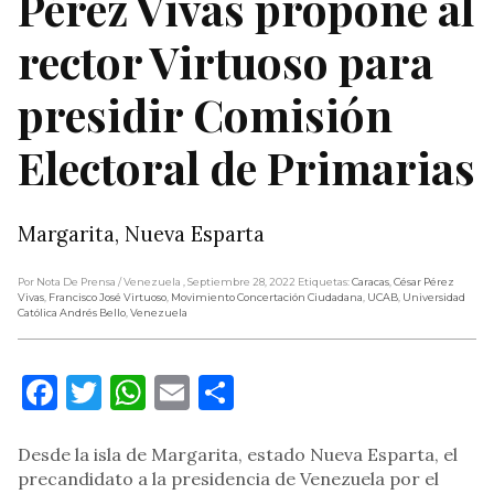
Pérez Vivas propone al
rector Virtuoso para
presidir Comisión
Electoral de Primarias
Margarita, Nueva Esparta
Por Nota De Prensa
/ Venezuela
, Septiembre 28, 2022
Etiquetas:
Caracas
,
César Pérez
Vivas
,
Francisco José Virtuoso
,
Movimiento Concertación Ciudadana
,
UCAB
,
Universidad
Católica Andrés Bello
,
Venezuela
Facebook
Twitter
WhatsApp
Email
Compartir
Desde la isla de Margarita, estado Nueva Esparta, el
precandidato a la presidencia de Venezuela por el