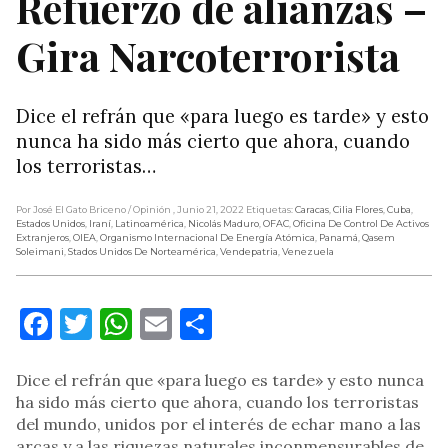
Refuerzo de alianzas –
Gira Narcoterrorista
Dice el refrán que «para luego es tarde» y esto
nunca ha sido más cierto que ahora, cuando
los terroristas…
Por José El Gato Briceno
/ Opinión
, Junio 21, 2022
Etiquetas:
Caracas
,
Cilia Flores
,
Cuba
,
Estados Unidos
,
Iraní
,
Latinoamérica
,
Nicolás Maduro
,
OFAC
,
Oficina De Control De Activos
Extranjeros
,
OIEA
,
Organismo Internacional De Energía Atómica
,
Panamá
,
Qasem
Soleimani
,
Stados Unidos De Norteamérica
,
Vendepatria
,
Venezuela
Facebook
Twitter
WhatsApp
Email
Compartir
Dice el refrán que «para luego es tarde» y esto nunca
ha sido más cierto que ahora, cuando los terroristas
del mundo, unidos por el interés de echar mano a las
arcas y a las riquezas naturales inconmensurables de