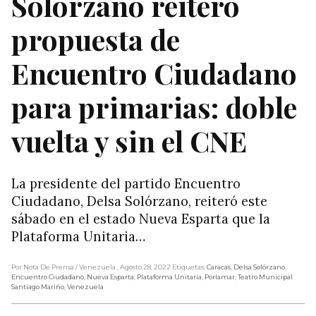
Solórzano reiteró
propuesta de
Encuentro Ciudadano
para primarias: doble
vuelta y sin el CNE
La presidente del partido Encuentro
Ciudadano, Delsa Solórzano, reiteró este
sábado en el estado Nueva Esparta que la
Plataforma Unitaria…
Por Nota De Prensa
/ Venezuela
, Agosto 28, 2022
Etiquetas:
Caracas
,
Delsa Solórzano
,
Encuentro Ciudadano
,
Nueva Esparta
,
Plataforma Unitaria
,
Porlamar
,
Teatro Municipal
Santiago Mariño
,
Venezuela