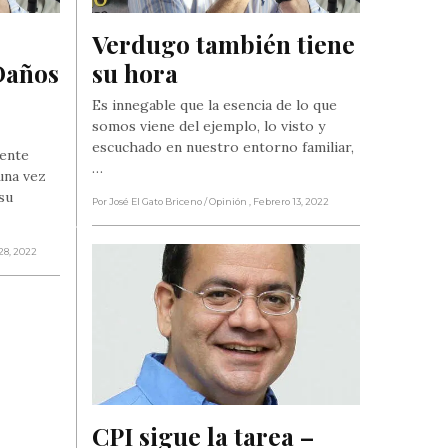
Verdugo también tiene 
Daños 
su hora
Es innegable que la esencia de lo que
somos viene del ejemplo, lo visto y
escuchado en nuestro entorno familiar,
mente
…
una vez
su
Por José El Gato Briceno
/ Opinión
, Febrero 13, 2022
28, 2022
CPI sigue la tarea – 