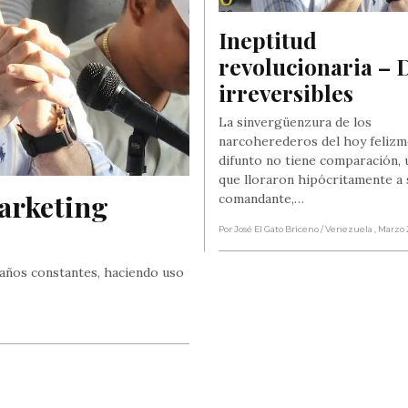
Ineptitud 
revolucionaria – 
irreversibles
La sinvergüenzura de los
narcoherederos del hoy feliz
difunto no tiene comparación, 
que lloraron hipócritamente a 
arketing 
comandante,…
Por José El Gato Briceno
/ Venezuela
, Marzo 
gaños constantes, haciendo uso