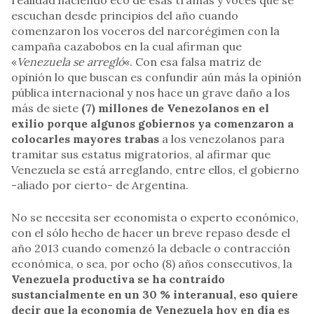
realidad haciendo eco de esas tramas y voces que se
escuchan desde principios del año cuando
comenzaron los voceros del narcorégimen con la
campaña cazabobos en la cual afirman que
«
Venezuela se arregló
«. Con esa falsa matriz de
opinión lo que buscan es confundir aún más la opinión
pública internacional y nos hace un grave daño a los
más de siete
(7) millones de Venezolanos en el
exilio porque algunos gobiernos ya comenzaron a
colocarles mayores trabas
a los venezolanos para
tramitar sus estatus migratorios, al afirmar que
Venezuela se está arreglando, entre ellos, el gobierno
-aliado por cierto- de Argentina.
No se necesita ser economista o experto económico,
con el sólo hecho de hacer un breve repaso desde el
año 2013 cuando comenzó la debacle o contracción
económica, o sea, por ocho (8) años consecutivos, la
Venezuela productiva se ha contraído
sustancialmente en un 30 % interanual, eso quiere
decir que la economía de Venezuela hoy en día es