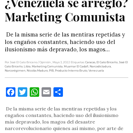
¿Venezuela se arregló?
Marketing Comunista
De la misma serie de las mentiras repetidas y
los engaños constantes, haciendo uso del
ilusionismo más depravado, los magos…
Por José El Gato Briceno
/ Opinión
, Mayo 3, 2022
Etiquetas:
Caracas
,
El Gato Briceño
,
José El
Gato Briceño
,
Libia
,
Marketing Comunista
,
Muamar El Gadafi
,
Narcodictadura
,
Narcorégimen
,
Nicolás Maduro
,
PIB
,
Producto Interno Bruto
,
Venezuela
Facebook
Twitter
WhatsApp
Email
Compartir
De la misma serie de las mentiras repetidas y los
engaños constantes, haciendo uso del ilusionismo
más depravado, los magos del desastre
narcorevolucionario quienes así mismo, por arte de