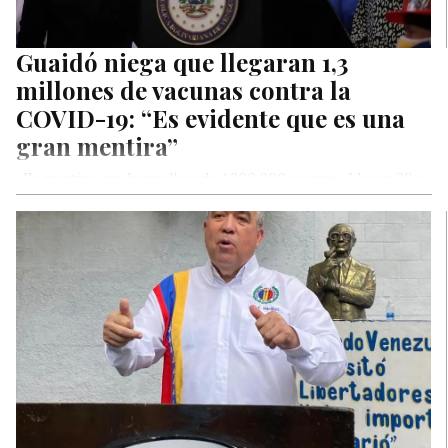
Guaidó niega que llegaran 1,3
millones de vacunas contra la
COVID-19: “Es evidente que es una
gran mentira”
«Es mentira que hayan llegado 1.300.000 vacunas. Llegan 30 o
40.000 vacunas y… foto en el avión, foto aterrizando, foto
regresando a Caracas, enseñan la caja», dijo Guaidó.