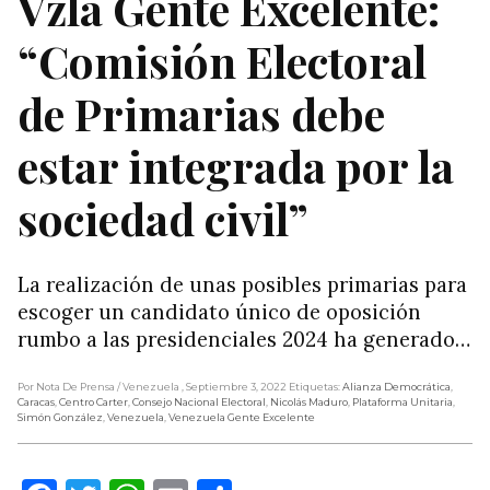
Vzla Gente Excelente:
“Comisión Electoral
de Primarias debe
estar integrada por la
sociedad civil”
La realización de unas posibles primarias para
escoger un candidato único de oposición
rumbo a las presidenciales 2024 ha generado…
Por Nota De Prensa
/ Venezuela
, Septiembre 3, 2022
Etiquetas:
Alianza Democrática
,
Caracas
,
Centro Carter
,
Consejo Nacional Electoral
,
Nicolás Maduro
,
Plataforma Unitaria
,
Simón González
,
Venezuela
,
Venezuela Gente Excelente