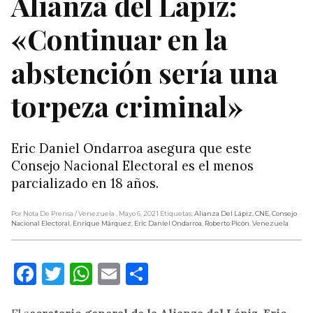
Alianza del Lápiz:
«Continuar en la
abstención sería una
torpeza criminal»
Eric Daniel Ondarroa asegura que este
Consejo Nacional Electoral es el menos
parcializado en 18 años.
Por Nota De Prensa
/ Venezuela
, Mayo 6, 2021
Etiquetas:
Alianza Del Lápiz
,
CNE
,
Consejo
Nacional Electoral
,
Enrique Márquez
,
Eric Daniel Ondarroa
,
Roberto Picón
,
Venezuela
Facebook
Twitter
WhatsApp
Email
Compartir