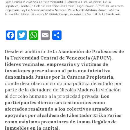
Rojas
,
Censo De Vivienda
,
Edificio Mercantil El Comercio
,
Fiscalía General De La
República
,
Frente En Defensa Del Norte De Caracas
,
Hugo Chávez
,
Juntos Por La Caracas
Propietaria
,
Ley De Arrendamientos
,
Natanael Bello
,
Nicolás Maduro
,
Parroquia Santa
Teresa
,
Plan Ubica Tu Casa
,
PSUV
,
Quinta Crespo
,
Roberto Orta
,
Sambíl De La Candelaria
Facebook
Twitter
WhatsApp
Email
Compartir
Desde el auditorio de la
Asociación de Profesores de
la Universidad Central de Venezuela (APUCV),
líderes vecinales, empresarios y víctimas de
invasiones presentaron al país una iniciativa
denominada Juntos por la Caracas Propietaria
,
donde describieron como una política de estado por
parte de la dictadura de Nicolás Maduro la violación
al derecho humano a la propiedad privada.
Los
participantes dieron sus testimonios como
afectados resaltando a los colectivos armados
apoyados por alcaldesa de Libertador Erika Farías
como máximos promotores de tomas ilegales de
inmuebles en la capital
.