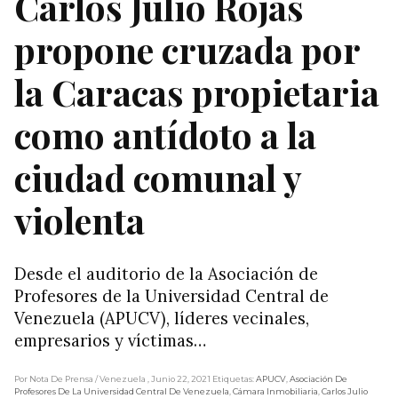
Carlos Julio Rojas
propone cruzada por
la Caracas propietaria
como antídoto a la
ciudad comunal y
violenta
Desde el auditorio de la Asociación de
Profesores de la Universidad Central de
Venezuela (APUCV), líderes vecinales,
empresarios y víctimas…
Por Nota De Prensa
/ Venezuela
, Junio 22, 2021
Etiquetas:
APUCV
,
Asociación De
Profesores De La Universidad Central De Venezuela
,
Cámara Inmobiliaria
,
Carlos Julio