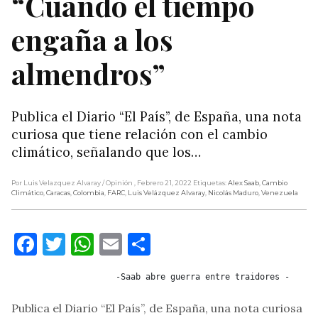
“Cuando el tiempo
engaña a los
almendros”
Publica el Diario “El País”, de España, una nota
curiosa que tiene relación con el cambio
climático, señalando que los…
Por Luis Velazquez Alvaray
/ Opinión
, Febrero 21, 2022
Etiquetas:
Alex Saab
,
Cambio
Climático
,
Caracas
,
Colombia
,
FARC
,
Luis Velázquez Alvaray
,
Nicolás Maduro
,
Venezuela
Facebook
Twitter
WhatsApp
Email
Compartir
                     -Saab abre guerra entre traidores -
Publica el Diario “El País”, de España, una nota curiosa