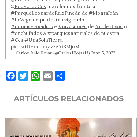
@RedVerdeCcs
marchamos frente al
#ParqueLeonardoRuizPineda
de
#Montalbán
#LaVega
en protesta exigiendo
#nomásecocidios
e
#invasiones
de
#colectivos
o
#enchufados
a
#parquesnaturales
de nuestra
#Ccs
#UnaSolaTierra
pic.twitter.com/vzAYiEMjuM
— Carlos Julio Rojas (@CarlosJRojas13)
June 5, 2022
Facebook
Twitter
WhatsApp
Email
Compartir
ARTÍCULOS RELACIONADOS