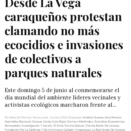
Desde La Vega
caraqueños protestan
clamando no más
ecocidios e invasiones
de colectivos a
parques naturales
Este domingo 5 de junio al conmemorarse el
día mundial del ambiente líderes vecinales y
activistas ecológicos marcharon frente al…
Por Nota De Prensa
/ Venezuela
, Junio 6, 2022
Etiquetas:
Andrea Tavares
,
Arco Minero
,
Asamblea Nacional
,
Caracas
,
Carlos Julio Rojas
,
Carmen Meléndez
,
Ecocidios
,
Ecosistemas
Renovables: Investigación Y Acción
,
El Ávila
,
Emma Salazar
,
Frente Norte De Caracas
,
Fundación Por La Defensa Y De Antímano
,
Galipán
,
Imparques
,
La Red Verde De Caracas
,