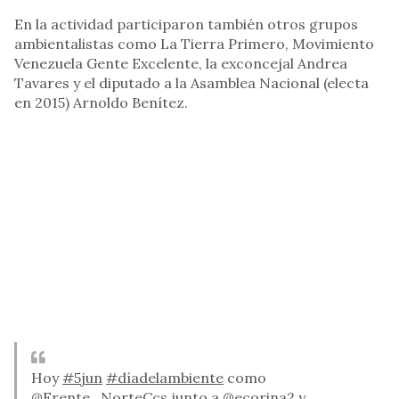
En la actividad participaron también otros grupos
ambientalistas como La Tierra Primero, Movimiento
Venezuela Gente Excelente, la exconcejal Andrea
Tavares y el diputado a la Asamblea Nacional (electa
en 2015) Arnoldo Benítez.
Hoy
#5jun
#díadelambiente
como
@Frente_NorteCcs
junto a
@ecorina2
y