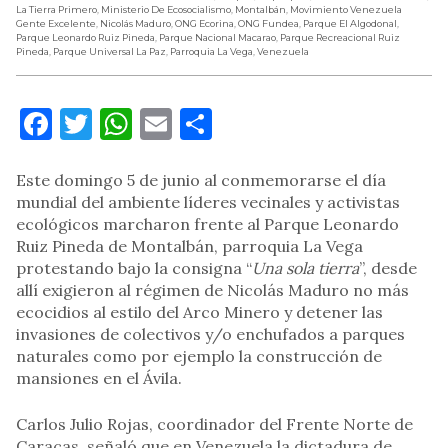
La Tierra Primero
,
Ministerio De Ecosocialismo
,
Montalbán
,
Movimiento Venezuela
Gente Excelente
,
Nicolás Maduro
,
ONG Ecorina
,
ONG Fundea
,
Parque El Algodonal
,
Parque Leonardo Ruiz Pineda
,
Parque Nacional Macarao
,
Parque Recreacional Ruiz
Pineda
,
Parque Universal La Paz
,
Parroquia La Vega
,
Venezuela
Facebook
Twitter
WhatsApp
Email
Compartir
Este domingo 5 de junio al conmemorarse el día
mundial del ambiente líderes vecinales y activistas
ecológicos marcharon frente al Parque Leonardo
Ruiz Pineda de Montalbán, parroquia La Vega
protestando bajo la consigna “
Una sola tierra
”, desde
allí exigieron al régimen de Nicolás Maduro no más
ecocidios al estilo del Arco Minero y detener las
invasiones de colectivos y/o enchufados a parques
naturales como por ejemplo la construcción de
mansiones en el Ávila.
Carlos Julio Rojas, coordinador del Frente Norte de
Caracas, señaló que en Venezuela la dictadura de