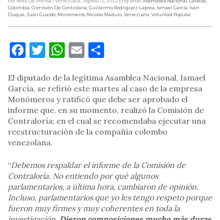
Por Nota De Prensa
/ Venezuela
, Agosto 13, 2022
Etiquetas:
Asamblea Nacional
,
Caracas
,
Colombia
,
Comisión De Controlaría
,
Guillermo Rodríguez Laprea
,
Ismael García
,
Iván
Duque
,
Juan Guaidó
,
Monómeros
,
Nicolás Maduro
,
Venezuela
,
Voluntad Popular
Facebook
Twitter
WhatsApp
Email
Compartir
El diputado de la legítima Asamblea Nacional, Ismael
García, se refirió este martes al caso de la empresa
Monómeros y ratificó que debe ser aprobado el
informe que, en su momento, realizó la Comisión de
Contraloría; en el cual se recomendaba ejecutar una
reestructuración de la compañía colombo
venezolana.
“
Debemos respaldar el informe de la Comisión de
Contraloría. No entiendo por qué algunos
parlamentarios, a última hora, cambiaron de opinión.
Incluso, parlamentarios que yo les tengo respeto porque
fueron muy firmes y muy coherentes en toda la
investigación.
Dieron composiciones mucho más duras