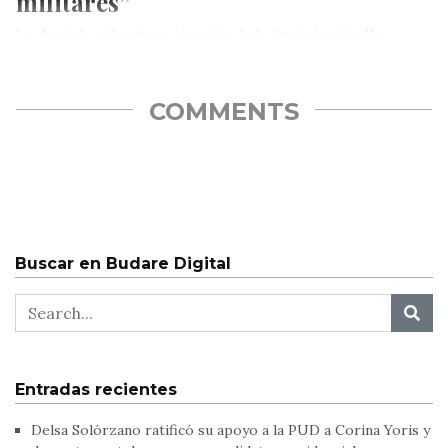
militares”
La abogada y directora ejecutiva de la Organización No
Gubernamental (ONG) Justicia Venezolana, Lilia Camejo,
explicó -este viernes- que con…
COMMENTS
Buscar en Budare Digital
Entradas recientes
Delsa Solórzano ratificó su apoyo a la PUD a Corina Yoris y