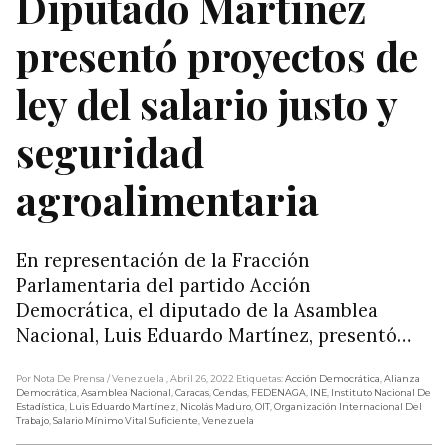
Diputado Martínez
presentó proyectos de
ley del salario justo y
seguridad
agroalimentaria
En representación de la Fracción
Parlamentaria del partido Acción
Democrática, el diputado de la Asamblea
Nacional, Luis Eduardo Martínez, presentó…
Por Nota De Prensa
/ Venezuela
, Abril 26, 2022
Etiquetas:
Acción Democrática
,
Alianza
Democrática
,
Asamblea Nacional
,
Caracas
,
Cendas
,
FEDENAGA
,
INE
,
Instituto Nacional De
Estadística
,
Luis Eduardo Martínez
,
Nicolás Maduro
,
OIT
,
Organización Internacional Del
Trabajo
,
Salario Mínimo Vital Suficiente
,
Venezuela