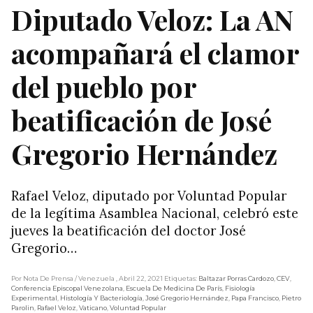
Diputado Veloz: La AN
acompañará el clamor
del pueblo por
beatificación de José
Gregorio Hernández
Rafael Veloz, diputado por Voluntad Popular
de la legítima Asamblea Nacional, celebró este
jueves la beatificación del doctor José
Gregorio…
Por Nota De Prensa
/ Venezuela
, Abril 22, 2021
Etiquetas:
Baltazar Porras Cardozo
,
CEV
,
Conferencia Episcopal Venezolana
,
Escuela De Medicina De París
,
Fisiología
Experimental
,
Histología Y Bacteriología
,
José Gregorio Hernández
,
Papa Francisco
,
Pietro
Parolin
,
Rafael Veloz
,
Vaticano
,
Voluntad Popular