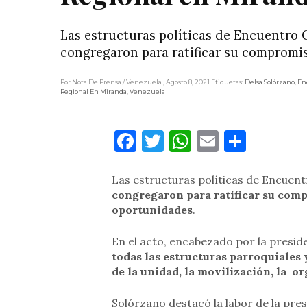
Las estructuras políticas de Encuentro 
congregaron para ratificar su compromi
Por Nota De Prensa
/ Venezuela
, Agosto 8, 2021
Etiquetas:
Delsa Solórzano
,
En
Regional En Miranda
,
Venezuela
Facebook
Twitter
WhatsApp
Email
Compa
Las estructuras políticas de Encuent
congregaron para ratificar su comp
oportunidades
.
En el acto, encabezado por la presid
todas las estructuras parroquiales 
de la unidad, la movilización, la o
Solórzano destacó la labor de la pres