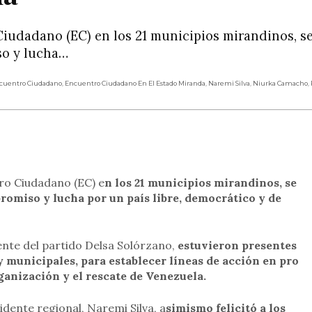
Ciudadano (EC) en los 21 municipios mirandinos, s
so y lucha…
cuentro Ciudadano
,
Encuentro Ciudadano En El Estado Miranda
,
Naremi Silva
,
Niurka Camacho
,
rtir
ro Ciudadano (EC) e
n los 21 municipios mirandinos, se
romiso y lucha por un país libre, democrático y de
ente del partido Delsa Solórzano,
estuvieron presentes
y municipales, para establecer líneas de acción en pro
rganización y el rescate de Venezuela.
idente regional, Naremi Silva, a
simismo felicitó a los