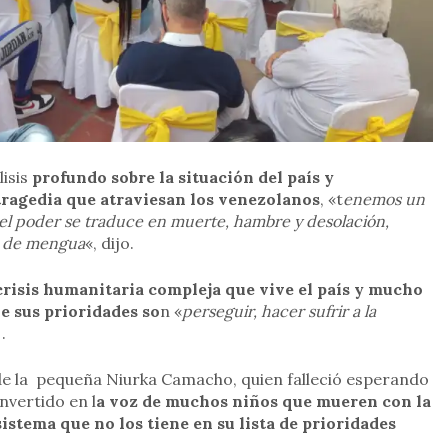
lisis
profundo sobre la situación del país y
 tragedia que atraviesan los venezolanos
, «t
enemos un
el poder se traduce en muerte, hambre y desolación,
o de mengua
«, dijo.
crisis humanitaria compleja que vive el país y mucho
e sus prioridades so
n «
perseguir, hacer sufrir a la
 .
a de la pequeña Niurka Camacho, quien falleció esperando
nvertido en l
a voz de muchos niños que mueren con la
istema que no los tiene en su lista de prioridades