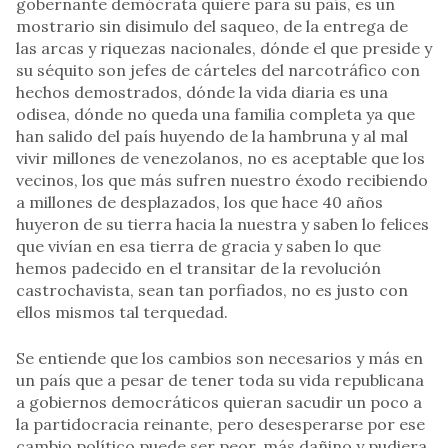
gobernante demócrata quiere para su país, es un
mostrario sin disimulo del saqueo, de la entrega de
las arcas y riquezas nacionales, dónde el que preside y
su séquito son jefes de cárteles del narcotráfico con
hechos demostrados, dónde la vida diaria es una
odisea, dónde no queda una familia completa ya que
han salido del país huyendo de la hambruna y al mal
vivir millones de venezolanos, no es aceptable que los
vecinos, los que más sufren nuestro éxodo recibiendo
a millones de desplazados, los que hace 40 años
huyeron de su tierra hacia la nuestra y saben lo felices
que vivían en esa tierra de gracia y saben lo que
hemos padecido en el transitar de la revolución
castrochavista, sean tan porfiados, no es justo con
ellos mismos tal terquedad.
Se entiende que los cambios son necesarios y más en
un país que a pesar de tener toda su vida republicana
a gobiernos democráticos quieran sacudir un poco a
la partidocracia reinante, pero desesperarse por ese
cambio político puede ser peor, más dañino y pudiera