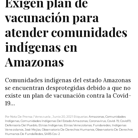
Exigen plan de
vacunación para
atender comunidades
indígenas en
Amazonas
Comunidades indígenas del estado Amazonas
se encuentran desprotegidas debido a que no
existe un plan de vacunación contra la Covid-
19…
Por Nota De Prensa
/ Venezuela
, Junio 20, 2021
Etiquetas:
Amazonas
,
Comunidades
Indígenas
,
Comunidades Indígenas Del Estado Amazonas
,
Coronavirus
,
Covid-19
,
Covid19
,
Defensoría Del Pueblo
,
Etnias Indígenas
,
Etnias Venezolanas
,
Fundaredes
,
Indígenas
Venezolanos
,
José Mejías
,
Observatorio De Derechos Humanos
,
Observatorio De Derechos
Humanos De FundaRedes
,
SARS Cov-2