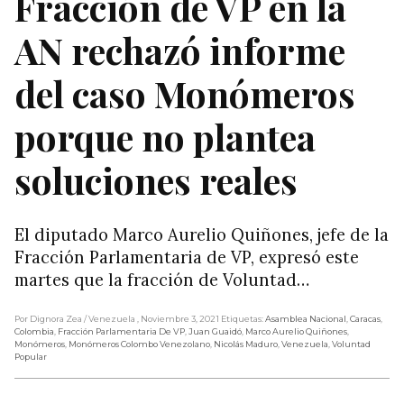
Fracción de VP en la
AN rechazó informe
del caso Monómeros
porque no plantea
soluciones reales
El diputado Marco Aurelio Quiñones, jefe de la
Fracción Parlamentaria de VP, expresó este
martes que la fracción de Voluntad…
Por Dignora Zea
/ Venezuela
, Noviembre 3, 2021
Etiquetas:
Asamblea Nacional
,
Caracas
,
Colombia
,
Fracción Parlamentaria De VP
,
Juan Guaidó
,
Marco Aurelio Quiñones
,
Monómeros
,
Monómeros Colombo Venezolano
,
Nicolás Maduro
,
Venezuela
,
Voluntad
Popular