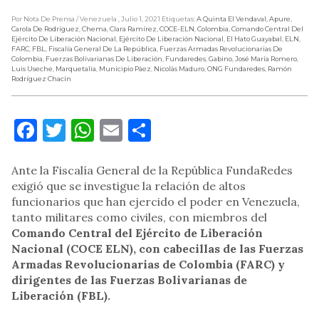
Por Nota De Prensa
/ Venezuela
, Julio 1, 2021
Etiquetas:
A Quinta El Vendaval
,
Apure
,
Carola De Rodríguez
,
Chema
,
Clara Ramírez
,
COCE-ELN
,
Colombia
,
Comando Central Del
Ejército De Liberación Nacional
,
Ejército De Liberación Nacional
,
El Hato Guayabal
,
ELN
,
FARC
,
FBL
,
Fiscalía General De La República
,
Fuerzas Armadas Revolucionarias De
Colombia
,
Fuerzas Bolivarianas De Liberación
,
Fundaredes
,
Gabino
,
José María Romero
,
Luis Useche
,
Marquetalia
,
Municipio Páez
,
Nicolás Maduro
,
ONG Fundaredes
,
Ramón
Rodríguez Chacín
Facebook
Twitter
WhatsApp
Email
Compartir
Ante la Fiscalía General de la República FundaRedes
exigió que se investigue la relación de altos
funcionarios que han ejercido el poder en Venezuela,
tanto militares como civiles, con miembros del
Comando Central del Ejército de Liberación
Nacional (COCE ELN), con cabecillas de las Fuerzas
Armadas Revolucionarias de Colombia (FARC) y
dirigentes de las Fuerzas Bolivarianas de
Liberación (FBL).