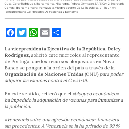
Cuba
,
Delcy Rodríguez
,
Iberoamérica
,
Nicaragua
,
Rebeca Grynspan
,
SARS Cov-2
,
Secretaria
General Iberoamericana
,
Venezuela
,
Vicepresidente De La República
,
VII Reunión
Iberoamericana De Ministros De Hacienda Y Economía
Facebook
Twitter
WhatsApp
Email
Compartir
La
vicepresidenta Ejecutiva de la República, Delcy
Rodríguez,
solicitó este miércoles al representante
de Portugal que los recursos bloqueados en Novo
Banco se pongan a la orden del país a través de la
Organización de Naciones Unidas
(ONU)
para poder
adquirir las vacunas contra el Covid-19.
En este sentido, reiteró que el
«bloqueo económico»
ha impedido la adquisición de vacunas para inmunizar a
la población
.
«Venezuela sufre una agresión económica- financiera
sin precedentes. A Venezuela se la ha privado de 99 %