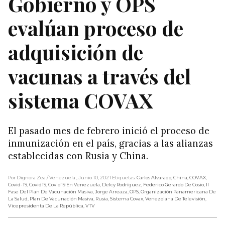
Gobierno y OPS
evalúan proceso de
adquisición de
vacunas a través del
sistema COVAX
El pasado mes de febrero inició el proceso de
inmunización en el país, gracias a las alianzas
establecidas con Rusia y China.
Por Dignora Zea
/ Venezuela
, Junio 10, 2021
Etiquetas:
Carlos Alvarado
,
China
,
COVAX
,
Covid-19
,
Covid19
,
Covid19 En Venezuela
,
Delcy Rodríguez
,
Federico Gerardo De Cosio
,
II
Fase Del Plan De Vacunación Masiva
,
Jorge Arreaza
,
OPS
,
Organización Panamericana De
La Salud
,
Plan De Vacunación Masiva
,
Rusia
,
Sistema Covax
,
Venezolana De Televisión
,
Vicepresidenta De La República
,
VTV