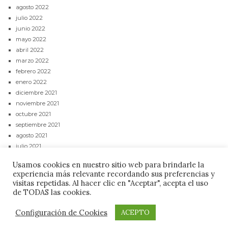
agosto 2022
julio 2022
junio 2022
mayo 2022
abril 2022
marzo 2022
febrero 2022
enero 2022
diciembre 2021
noviembre 2021
octubre 2021
septiembre 2021
agosto 2021
julio 2021
junio 2021
Usamos cookies en nuestro sitio web para brindarle la
mayo 2021
experiencia más relevante recordando sus preferencias y
abril 2021
visitas repetidas. Al hacer clic en "Aceptar", acepta el uso
de TODAS las cookies.
CONTACTAR
POLÍTICA DE PRIVACIDAD
AVISO LEGAL
Configuración de Cookies
ACEPTO
Budare Digital ©2021