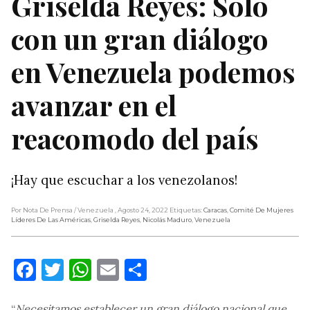
Griselda Reyes: Solo
con un gran diálogo
en Venezuela podemos
avanzar en el
reacomodo del país
¡Hay que escuchar a los venezolanos!
Por Nota De Prensa
/ Venezuela
, Agosto 24, 2022
Etiquetas:
Caracas
,
Comité De Mujeres
Líderes De Las Américas
,
Griselda Reyes
,
Nicolás Maduro
,
Venezuela
Facebook
Twitter
WhatsApp
Email
Compartir
“
Necesitamos establecer un gran diálogo nacional que