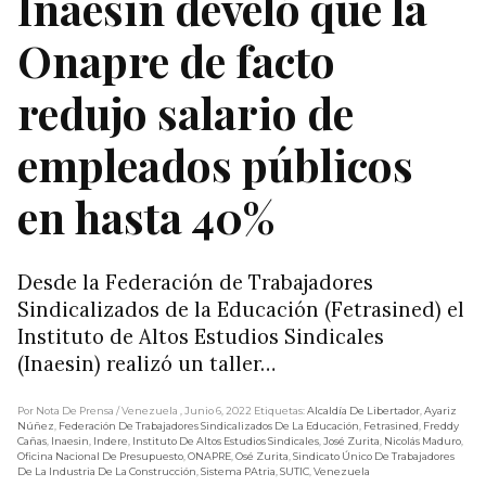
Inaesin develó que la
Onapre de facto
redujo salario de
empleados públicos
en hasta 40%
Desde la Federación de Trabajadores
Sindicalizados de la Educación (Fetrasined) el
Instituto de Altos Estudios Sindicales
(Inaesin) realizó un taller…
Por Nota De Prensa
/ Venezuela
, Junio 6, 2022
Etiquetas:
Alcaldía De Libertador
,
Ayariz
Núñez
,
Federación De Trabajadores Sindicalizados De La Educación
,
Fetrasined
,
Freddy
Cañas
,
Inaesin
,
Indere
,
Instituto De Altos Estudios Sindicales
,
José Zurita
,
Nicolás Maduro
,
Oficina Nacional De Presupuesto
,
ONAPRE
,
Osé Zurita
,
Sindicato Único De Trabajadores
De La Industria De La Construcción
,
Sistema PAtria
,
SUTIC
,
Venezuela