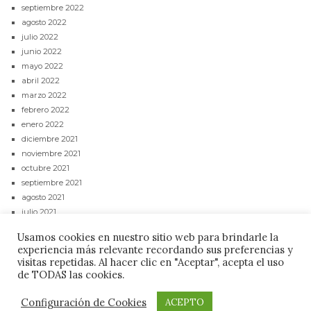
septiembre 2022
agosto 2022
julio 2022
junio 2022
mayo 2022
abril 2022
marzo 2022
febrero 2022
enero 2022
diciembre 2021
noviembre 2021
octubre 2021
septiembre 2021
agosto 2021
julio 2021
junio 2021
Usamos cookies en nuestro sitio web para brindarle la
mayo 2021
experiencia más relevante recordando sus preferencias y
abril 2021
visitas repetidas. Al hacer clic en "Aceptar", acepta el uso
de TODAS las cookies.
CONTACTAR
POLÍTICA DE PRIVACIDAD
AVISO LEGAL
Configuración de Cookies
ACEPTO