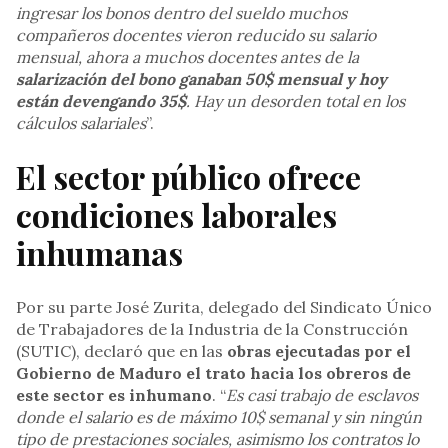
ingresar los bonos dentro del sueldo muchos
compañeros docentes vieron reducido su salario
mensual, ahora a muchos docentes antes de la
salarización del bono ganaban 50$ mensual y hoy
están devengando 35$
. Hay un desorden total en los
cálculos salariales
”.
El sector público ofrece
condiciones laborales
inhumanas
Por su parte José Zurita, delegado del Sindicato Único
de Trabajadores de la Industria de la Construcción
(SUTIC), declaró que en las
obras ejecutadas por el
Gobierno de Maduro el trato hacia los obreros de
este sector es inhumano
. “
Es casi trabajo de esclavos
donde el salario es de máximo 10$ semanal y sin ningún
tipo de prestaciones sociales, asimismo los contratos lo