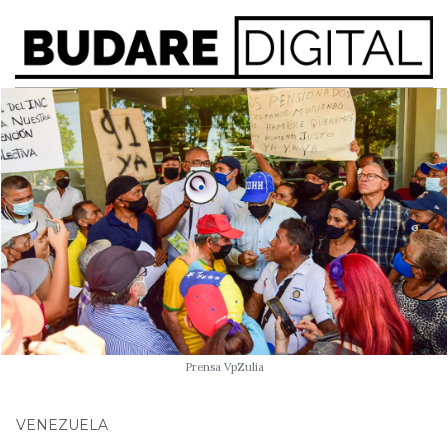
Prensa VpZulia
VENEZUELA