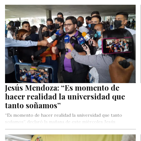
Jorge Rodríguez
López pidió a Comisión de Política Exterior del Senado de
EEUU profundizar globalmente las sanciones contra las
cleptocracias transnacionales como las que operan en
Venezuela, Rusia, Bielorrusia, Cuba, Nicaragua, e Irán.
Jesús Mendoza: “Es momento de
hacer realidad la universidad que
tanto soñamos”
“Es momento de hacer realidad la universidad que tanto
soñamos”, declaró la mañana de este miércoles Jesús
Mendoza, candidato a…