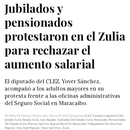
Jubilados y
pensionados
protestaron en el Zulia
para rechazar el
aumento salarial
El diputado del CLEZ, Yover Sánchez,
acompañó a los adultos mayores en su
protesta frente a las oficinas administrativas
del Seguro Social en Maracaibo.
Por Nota De Prensa
/ Venezuela
, Marzo 10, 2022
Etiquetas:
CLEZ
,
Consejo Legislativo Del
Estado Zulia
,
Estado Zulia
,
Iván Basabe
,
Jubilados Del Estado Zulia
,
Maracaibo
,
Pensionados
Del Estado Zulia
,
Prensa VpZulia
,
Seguro Social En Maracaibo
,
Trabajadores De Voluntad
Popular
,
Voluntad Popular
,
Yover Sánchez
,
Zulia