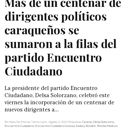
Más de un centenar de
dirigentes políticos
caraqueños se
sumaron a la filas del
partido Encuentro
Ciudadano
La presidente del partido Encuentro
Ciudadano, Delsa Solorzano, celebró este
viernes la incorporación de un centenar de
nuevos dirigentes a…
Por Nota De Prensa
/ Venezuela
, Agosto 4, 2022
Etiquetas:
Caracas
,
Delsa Solorzano
,
Encuentro Ciudadano
,
Encuentro Ciudadano Caracas
,
Kadary Rondón
,
Nicolás Maduro
,