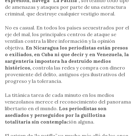
expresión, navega “La Patilla”,
sorteando todo tipo
de amenazas y ataques por parte de una estructura
criminal, que destruye cualquier vestigio moral.
No es casual. En todos los países secuestrados por el
eje del mal, los principales centros de ataque se
ventilan contra la libre información y la opinión
objetiva.
En Nicaragua los periodistas están presos
o exiliados, en Cuba ni que decir y en Venezuela, la
sargentería impostora ha destruido medios
históricos,
controla las redes y compra con dinero
proveniente del delito, antiguos ejes ilustrativos del
progreso y la tolerancia.
La titánica tarea de cada minuto en los medios
venezolanos merece el reconocimiento del panorama
libertario en el mundo.
Los periodistas son
asediados y perseguidos por la guillotina
totalitaria sin contempla
ción alguna.
El origen de “la patilla” va mucho más allá de los once