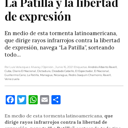
La Patilla y la libertad
de expresión
En medio de esta tormenta latinoamericana,
que dirige rayos infrarrojos contra la libertad
de expresión, navega “La Patilla”, sorteando
todo…
Por Luis Velazquez Alvaray
/ Opinión
, Junio 16, 2021
Etiquetas:
Andrés Alberto Ravell
,
Cuba
,
Diario El Nacional
,
Dictadura
,
Diosdado Cabello
,
El Espectador
,
El Nacional
,
Guillermo Cano
,
La Patilla
,
Managua
,
Nicaragua
,
Pedro Joaquín Chamorro
,
Ravell
,
Venezuela
Facebook
Twitter
WhatsApp
Email
Compartir
En medio de esta tormenta latinoamericana,
que
dirige rayos infrarrojos contra la libertad de