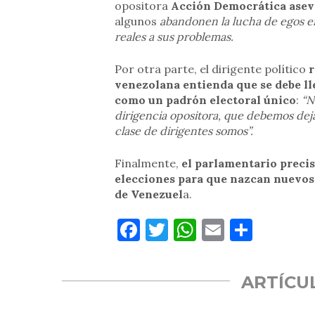
opositora
Acción Democrática ase
algunos
abandonen la lucha de egos en
reales a sus problemas.
Por otra parte, el dirigente político
r
venezolana entienda que se debe ll
como un padrón electoral único
:
“N
dirigencia opositora, que debemos dej
clase de dirigentes somos”.
Finalmente,
el parlamentario precis
elecciones para que nazcan nuevos
de Venezuel
a.
Facebook
Twitter
WhatsApp
Email
Compa
ARTÍCU