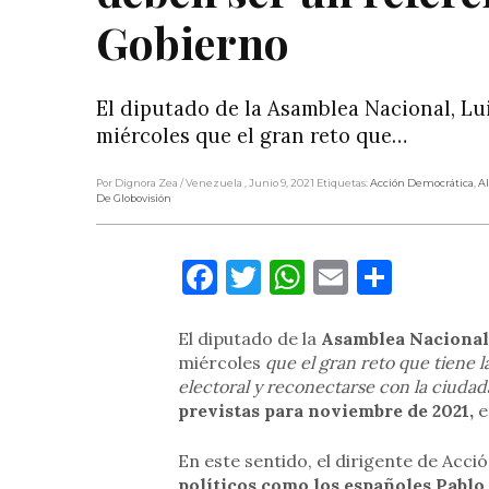
Gobierno
El diputado de la Asamblea Nacional, Lu
miércoles que el gran reto que…
Por Dignora Zea
/ Venezuela
, Junio 9, 2021
Etiquetas:
Acción Democrática
,
Al
De Globovisión
Facebook
Twitter
WhatsApp
Email
Compa
El diputado de la
Asamblea Nacional
miércoles
que el gran reto que tiene l
electoral y reconectarse con la ciudad
previstas para noviembre de 2021,
e
En este sentido, el dirigente de Acc
políticos como los españoles Pablo