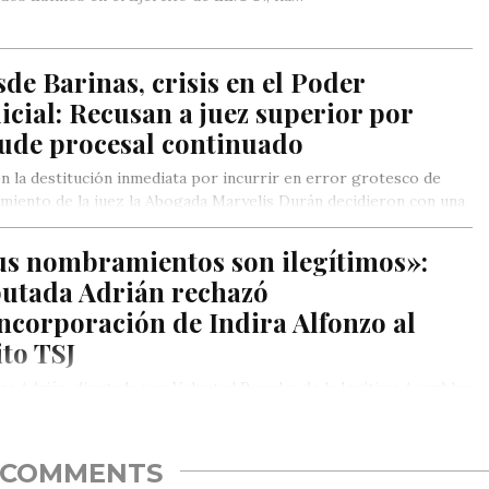
de Barinas, crisis en el Poder
icial: Recusan a juez superior por
aude procesal continuado
n la destitución inmediata por incurrir en error grotesco de
miento de la juez la Abogada Maryelis Durán decidieron con una
 suspendida y no reanudada legalmente por la omisión por los
les de citación de herederos conocidos y desconocidos que al
us nombramientos son ilegítimos»:
e hoy se mantiene que vicia todo lo actuado incluido la
putada Adrián rechazó
sitiva dictada y aun en lapso de publicación de sentencia.
ncorporación de Indira Alfonzo al
ito TSJ
a Adrián, diputada por Voluntad Popular de la legítima Asamblea
nal electa en 2015, tildó este martes de «altamente
cupante»…
COMMENTS