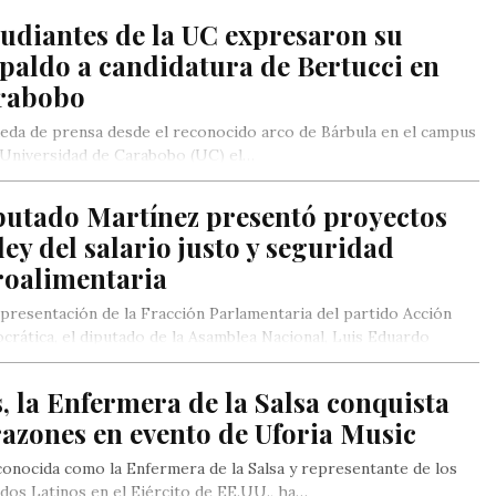
udiantes de la UC expresaron su
paldo a candidatura de Bertucci en
rabobo
eda de prensa desde el reconocido arco de Bárbula en el campus
 Universidad de Carabobo (UC) el…
putado Martínez presentó proyectos
ley del salario justo y seguridad
roalimentaria
presentación de la Fracción Parlamentaria del partido Acción
rática, el diputado de la Asamblea Nacional, Luis Eduardo
ínez, presentó…
s, la Enfermera de la Salsa conquista
azones en evento de Uforia Music
 conocida como la Enfermera de la Salsa y representante de los
dos Latinos en el Ejército de EE.UU., ha…