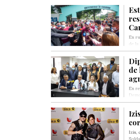
Est
res
Ca
En ru
de la
Di
de 
ag
En re
Democ
Mart
Izi
cor
Izis,
Solda