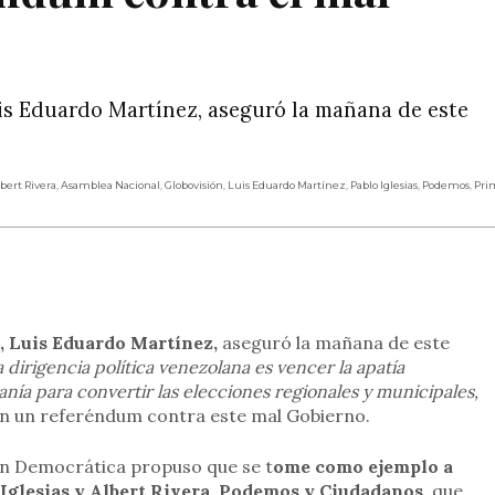
is Eduardo Martínez, aseguró la mañana de este
bert Rivera
,
Asamblea Nacional
,
Globovisión
,
Luis Eduardo Martínez
,
Pablo Iglesias
,
Podemos
,
Pri
rtir
, Luis Eduardo Martínez,
aseguró la mañana de este
a dirigencia política venezolana es vencer la apatía
anía para convertir las elecciones regionales y municipales,
n un referéndum contra este mal Gobierno.
ión Democrática propuso que se t
ome como ejemplo a
 Iglesias y Albert Rivera, Podemos y Ciudadanos
, que