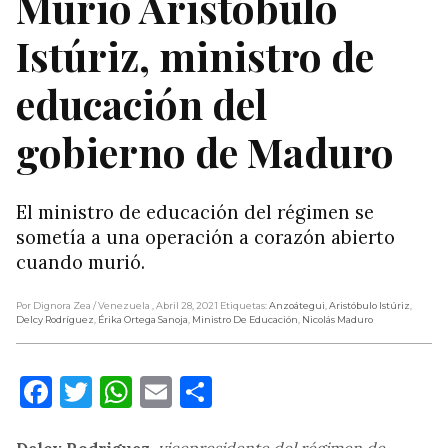
Murió Aristóbulo
Istúriz, ministro de
educación del
gobierno de Maduro
El ministro de educación del régimen se
sometía a una operación a corazón abierto
cuando murió.
Por Dignora Zea
/ Venezuela
, Abril 28, 2021
Etiquetas:
Anzoátegui
,
Aristóbulo Istúriz
,
Delcy Rodríguez
,
Érika Ortega Sanoja
,
Ministro De Educación
,
Nicolás Maduro
Facebook
Twitter
WhatsApp
Email
Compartir