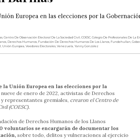
Unión Europea en las elecciones por la Gobernació
as
,
Centro De Observación Electoral De La Sociedad Civil
,
COESC
,
Colegio De Profesionales De La 
anos
,
Derechos Humanos
,
Fundación De Derechos Humanos De Los Llanos
,
Fundehullan
,
Gobe
l
,
Unión Europea
,
Veedores Electorales
,
Venezuela
,
Yanny González
rtir
 la Unión Europea en las elecciones por la
o nueve de enero de 2022, activistas de Derechos
 y representantes gremiales,
crearon el Centro de
ivil (COESC).
undación de Derechos Humanos de los Llanos
0 voluntarios se encargarán de documentar los
tación,
sobre todo, delitos y vulneraciones al ejercicio