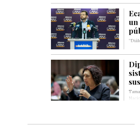
Ec
un 
púb
”Diál
Dip
sis
sus
Tamar
Nacio