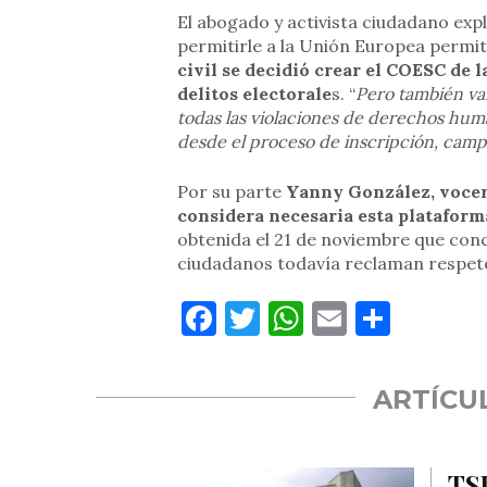
El abogado y activista ciudadano exp
permitirle a la Unión Europea permit
civil se decidió crear el COESC de 
delitos electorale
s. “
Pero también va
todas las violaciones de derechos hum
desde el proceso de inscripción, camp
Por su parte
Yanny González, vocera
considera necesaria esta plataform
obtenida el 21 de noviembre que conc
ciudadanos todavía reclaman respeto
Facebook
Twitter
WhatsApp
Email
Compa
ARTÍCU
TSJ