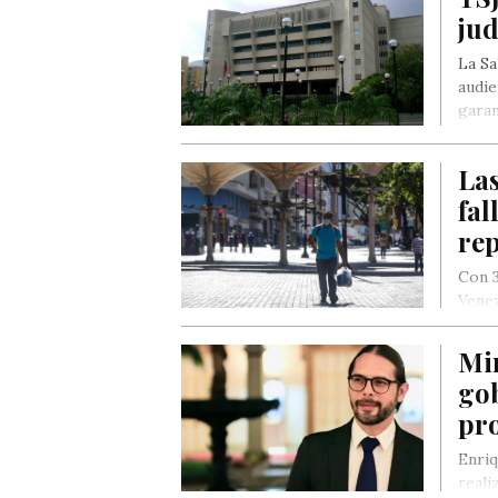
jud
La Sa
audie
garan
del t
Las
fal
rep
Con 3
Venez
por…
Mi
go
pr
Enriq
reali