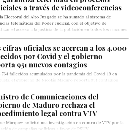
iciales a través de videoconferencias
la Electoral del Alto Juzgado se ha sumado al sistema de
ncias telemáticas del Poder Judicial, con el objetivo de
tizar el acceso a la justicia de la población en todos los rincones
erritorio nacional
 cifras oficiales se acercan a los 4.000
lecidos por Covid y el gobierno
orta 951 nuevos contagios
.764 fallecidos acumulados por la pandemia del Covid-19 en
uela, el gobierno de Nicolás Maduro reporta 951 contagios
nistro de Comunicaciones del
bierno de Maduro rechaza el
ocedimiento legal contra VTV
ue Márquez solicitó una investigación en contra de VTV por la
zación de campañas políticas a favor de PSUV.