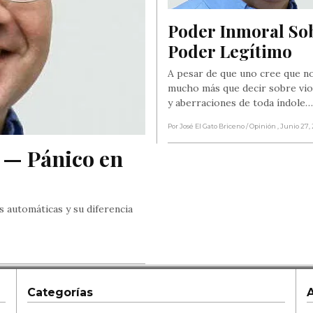
Poder Inmoral Sob
Poder Legítimo
A pesar de que uno cree que n
mucho más que decir sobre vio
y aberraciones de toda índole…
Por José El Gato Briceno
/ Opinión
, Junio 27,
 — Pánico en 
s automáticas y su diferencia
Categorías