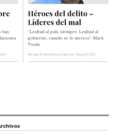
re 
Héroes del delito – 
Líderes del mal
o hay
“Lealtad al país, siempre. Lealtad al
laciones
gobierno, cuando se lo merece”. Mark
Twain
 2021
Por José El Gato Briceno
/ Opinión
, Mayo 23, 2021
Archivos