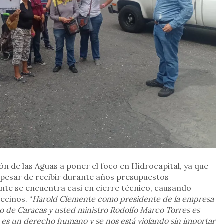
ón de las Aguas a poner el foco en Hidrocapital, ya que
 pesar de recibir durante años presupuestos
nte se encuentra casi en cierre técnico, causando
vecinos. “
Harold Clemente como presidente de la empresa
lo de Caracas y usted ministro Rodolfo Marco Torres es
a es un derecho humano y se nos está violando sin importar