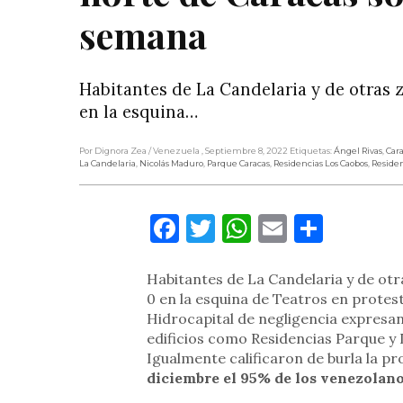
semana
Habitantes de La Candelaria y de otras 
en la esquina…
Por Dignora Zea
/ Venezuela
, Septiembre 8, 2022
Etiquetas:
Ángel Rivas
,
Car
La Candelaria
,
Nicolás Maduro
,
Parque Caracas
,
Residencias Los Caobos
,
Reside
Facebook
Twitter
WhatsApp
Email
Compa
Habitantes de La Candelaria y de otr
0 en la esquina de Teatros en protest
Hidrocapital de negligencia expresa
edificios como Residencias Parque y 
Igualmente calificaron de burla la p
diciembre el 95% de los venezolano