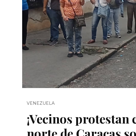
VENEZUELA
¡Vecinos protestan 
norte de Caracas so