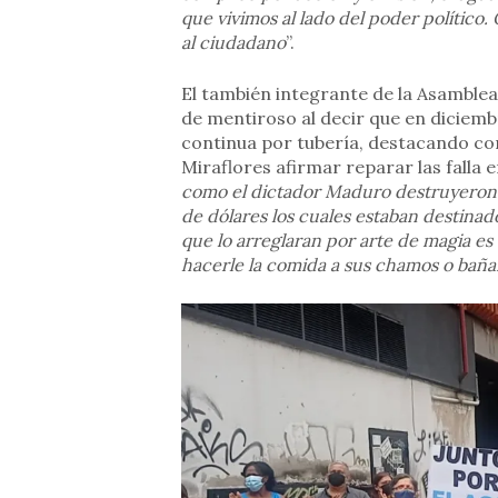
que vivimos al lado del poder político.
al ciudadano
”.
El también integrante de la Asamblea
de mentiroso al decir que en diciemb
continua por tubería, destacando com
Miraflores afirmar reparar las falla en
como el dictador Maduro destruyeron e
de dólares los cuales estaban destinad
que lo arreglaran por arte de magia es
hacerle la comida a sus chamos o baña