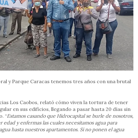
oral y Parque Caracas tenemos tres años con una brutal
cias Los Caobos, relató cómo viven la tortura de tener
ular en sus edificios, llegando a pasar hasta 20 días sin
o. “
Estamos casando que Hidrocapital se burle de nosotros,
er edad y enfermas las cuales necesitamos agua para
 agua hasta nuestros apartamentos. Si no ponen el agua