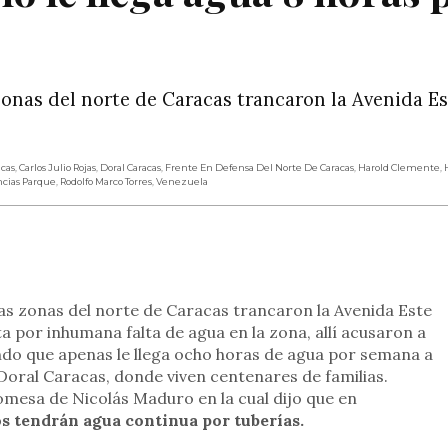
zonas del norte de Caracas trancaron la Avenida Es
acas
,
Carlos Julio Rojas
,
Doral Caracas
,
Frente En Defensa Del Norte De Caracas
,
Harold Clemente
,
ncias Parque
,
Rodolfo Marco Torres
,
Venezuela
rtir
as zonas del norte de Caracas trancaron la Avenida Este
a por inhumana falta de agua en la zona, allí acusaron a
ndo que apenas le llega ocho horas de agua por semana a
Doral Caracas, donde viven centenares de familias.
romesa de Nicolás Maduro en la cual dijo que en
s tendrán agua continua por tuberías.