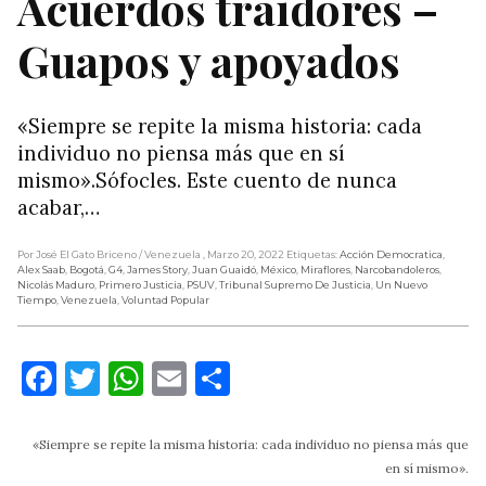
Acuerdos traidores –
Guapos y apoyados
«Siempre se repite la misma historia: cada
individuo no piensa más que en sí
mismo».Sófocles. Este cuento de nunca
acabar,…
Por José El Gato Briceno
/ Venezuela
, Marzo 20, 2022
Etiquetas:
Acción Democratica
,
Alex Saab
,
Bogotá
,
G4
,
James Story
,
Juan Guaidó
,
México
,
Miraflores
,
Narcobandoleros
,
Nicolás Maduro
,
Primero Justicia
,
PSUV
,
Tribunal Supremo De Justicia
,
Un Nuevo
Tiempo
,
Venezuela
,
Voluntad Popular
Facebook
Twitter
WhatsApp
Email
Compartir
«Siempre se repite la misma historia: cada individuo no piensa más que
en sí mismo».