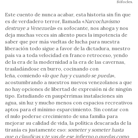
Sófocles.
Este cuento de nunca acabar, esta historia sin fin que
es de verdadero terror, llamada «
Narcochavismo
destruye a Venezuela
» es sofocante, nos ahoga y nos
deja muchas veces sin aliento pues la impotencia de
saber que por más vueltas de lucha para nuestra
liberación todo sigue a favor de la dictadura, nuestro
país va a toda velocidad en franco retroceso, yendo
de la era de la modernidad a la era de las cavernas,
trasladándose en burro, cocinando con
leña, comiendo «
lo que hay y cuando se pueda
«,
acostumbrando a nuestros nuevos venezolanos a que
no hay opciones de libertad de expresión ni de ningún
tipo. Estudiando en paupérrimas instalaciones sin
agua, sin luz y mucho menos con espacios recreativos
aptos para el mínimo esparcimiento. Sin contar con
el nulo poderse crecimiento de una familia para
mejorar su calidad de vida, la política descarada de la
tiranía es justamente eso:
someter y someter hasta
que o claudicas y te vas de ese infierno o quedas como