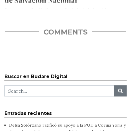
de Salvación Nacional
Este martes, Freddy Guevara, diputado de la Asamblea
Nacional electa en 2015, respaldó y enumeró cuatro puntos
concretos en torno…
COMMENTS
Buscar en Budare Digital
Entradas recientes
Delsa Solórzano ratificó su apoyo a la PUD a Corina Yoris y