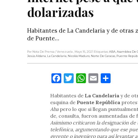
dolarizadas
Habitantes de La Candelaria y de otras z
de Puente…
Por Nota De Prensa
/ Venezuela
, Mayo 16, 2021
Etiquetas:
ABA
,
Asamblea De C
Jesús Aldana
,
La Candelaria
,
Nicolás Maduro
,
Norte De Caracas
,
Puente Repúbl
Facebook
Twitter
WhatsApp
Email
Compa
Habitantes de
La Candelaria
y de ot
esquina de
Puente República
protes
Aba
pero lo que si llegan puntualment
de, consulta, fueron aumentadas de
Asimismo criticaron la designación de 
telefónica, argumentando que ese pues
gerente o ingeniero para así levantar a