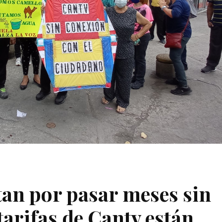
an por pasar meses sin
tarifas de Cantv están