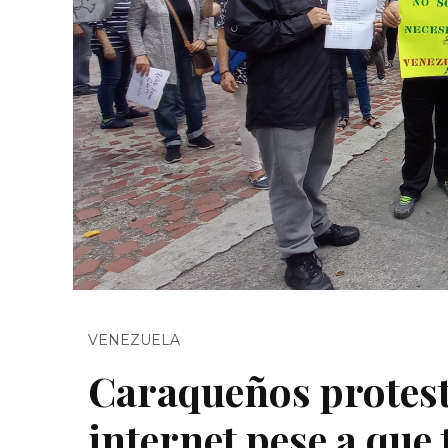
VENEZUELA
Caraqueños protest
internet pese a que 