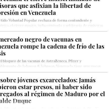
soras que asfixian la libertad de
resión en Venezuela
rtido Voluntad Popular rechaza de forma contundente y
órica el cierre masivo, indiscriminado y arbitrario de emisoras
les que…
 mercado negro de vacunas en
ezuela rompe la cadena de frío de las
is
l bloqueo de las vacunas de AstraZeneca, Pfizer y
ablemente de Johnson & Johnson, Venezuela tiene muy pocas
nes de vacunación.
sobre jóvenes excarcelados: Jamás
ieron estar presos, ni haber sido
tregados al régimen de Maduro por el
calde Duque
tad Popular alerta ante el mundo que la dictadura de Nicolás