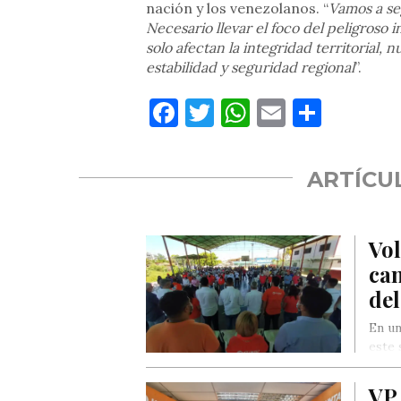
nación y los venezolanos. “
Vamos a se
Necesario llevar el foco del peligroso
solo afectan la integridad territorial,
estabilidad y seguridad regional
”.
Facebook
Twitter
WhatsApp
Email
Compa
ARTÍCU
Vo
can
del
En un
este 
los…
VP 