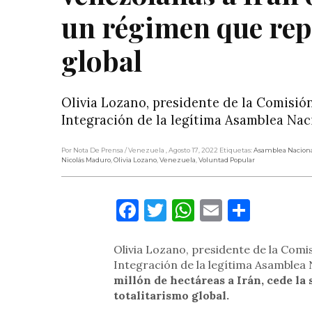
un régimen que repr
global
Olivia Lozano, presidente de la Comisión
Integración de la legítima Asamblea Naci
Por Nota De Prensa
/ Venezuela
, Agosto 17, 2022
Etiquetas:
Asamblea Nacion
Nicolás Maduro
,
Olivia Lozano
,
Venezuela
,
Voluntad Popular
Facebook
Twitter
WhatsApp
Email
Compa
Olivia Lozano, presidente de la Comi
Integración de la legítima Asamblea 
millón de hectáreas a Irán, cede l
totalitarismo global.