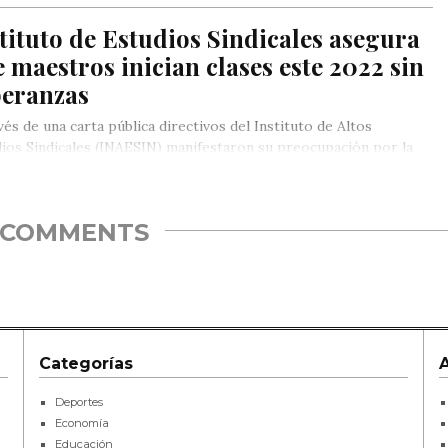
o, en su afán de reprimir y execrar cualquier…
tituto de Estudios Sindicales asegura
 maestros inician clases este 2022 sin
peranzas
vés de una carta pública directivos del Instituto de Altos
ios Sindicales (INAESIN) manifestaron su preocupación por la
ción…
COMMENTS
Categorías
Deportes
Economía
Educación