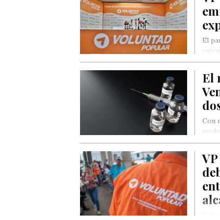
emi
exp
El pa
categ
radia
El
Ven
dos
Con e
prob
opcio
VP 
deb
en
al
Volun