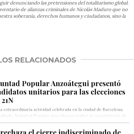
guir denunciando las pretensiones del totalitarismo global.
 inventario de alianzas criminales de Nicolás Maduro que no
 nuestra soberanía, derechos humanos y ciudadanos, sino la
rtir
LOS RELACIONADOS
luntad Popular Anzoátegui presentó
didatos unitarios para las elecciones
 21N
a extraordinaria actividad celebrada en la ciudad de Barcelona,
sábado, Voluntad Popular Anzoátegui realizó la presentación de
rechaza el cierre indiscriminado de