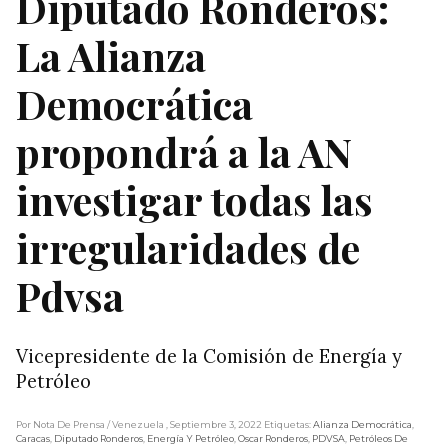
Diputado Ronderos:
La Alianza
Democrática
propondrá a la AN
investigar todas las
irregularidades de
Pdvsa
Vicepresidente de la Comisión de Energía y
Petróleo
Por Nota De Prensa
/ Venezuela
, Septiembre 3, 2022
Etiquetas:
Alianza Democrática
,
Caracas
,
Diputado Ronderos
,
Energía Y Petróleo
,
Oscar Ronderos
,
PDVSA
,
Petróleos De