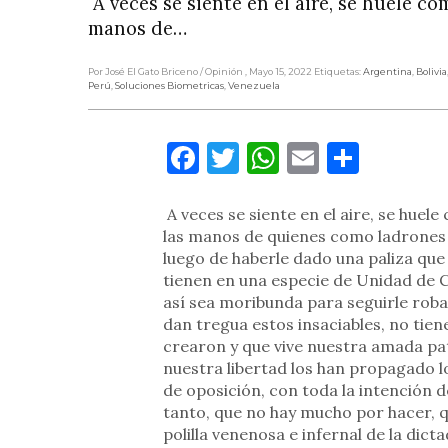
A veces se siente en el aire, se huele c
manos de…
Por José El Gato Briceno
/ Opinión
, Mayo 15, 2022
Etiquetas:
Argentina
,
Bolivia
Perú
,
Soluciones Biometricas
,
Venezuela
Facebook
Twitter
WhatsApp
Email
Compa
A veces se siente en el aire, se huel
las manos de quienes como ladrones 
luego de haberle dado una paliza que
tienen en una especie de Unidad de C
así sea moribunda para seguirle roba
dan tregua estos insaciables, no tie
crearon y que vive nuestra amada pat
nuestra libertad los han propagado lo
de oposición, con toda la intención d
tanto, que no hay mucho por hacer,
polilla venenosa e infernal de la dic