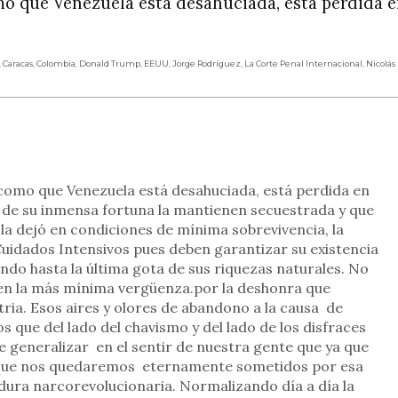
omo que Venezuela está desahuciada, está perdida e
,
Caracas
,
Colombia
,
Donald Trump
,
EEUU
,
Jorge Rodríguez
,
La Corte Penal Internacional
,
Nicolás
rtir
e como que Venezuela está desahuciada, está perdida en
de su inmensa fortuna la mantienen secuestrada y que
 la dejó en condiciones de mínima sobrevivencia, la
uidados Intensivos pues deben garantizar su existencia
ndo hasta la última gota de sus riquezas naturales. No
nen la más mínima vergüenza.por la deshonra que
ria. Esos aires y olores de abandono a la causa de
s que del lado del chavismo y del lado de los disfraces
e generalizar en el sentir de nuestra gente que ya que
 que nos quedaremos eternamente sometidos por esa
tadura narcorevolucionaria. Normalizando día a día la