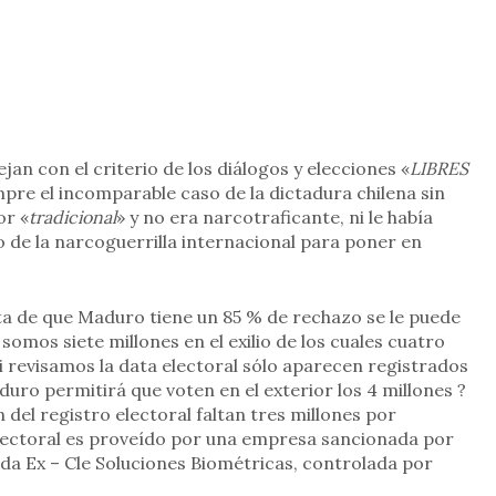
an con el criterio de los diálogos y elecciones «
LIBRES
re el incomparable caso de la dictadura chilena sin
or «
tradicional
» y no era narcotraficante, ni le había
o de la narcoguerrilla internacional para poner en
ta de que Maduro tiene un 85 % de rechazo se le puede
omos siete millones en el exilio de los cuales cuatro
i revisamos la data electoral sólo aparecen registrados
uro permitirá que voten en el exterior los 4 millones ?
ón del registro electoral faltan tres millones por
electoral es proveído por una empresa sancionada por
ada Ex – Cle Soluciones Biométricas, controlada por