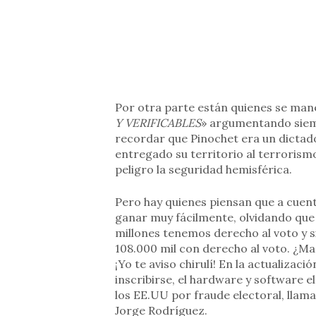
Por otra parte están quienes se manej
Y VERIFICABLES
» argumentando siemp
recordar que Pinochet era un dictad
entregado su territorio al terrorism
peligro la seguridad hemisférica.
Pero hay quienes piensan que a cuen
ganar muy fácilmente, olvidando que s
millones tenemos derecho al voto y s
108.000 mil con derecho al voto. ¿Mad
¡Yo te aviso chirulí! En la actualizaci
inscribirse, el hardware y software 
los EE.UU por fraude electoral, llam
Jorge Rodríguez.