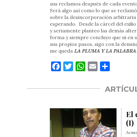
sus reclamos después de cada evento 
Será algo así como lo que se reclamó
sobre la desincorporación arbitraria
esperando. Desde la cárcel del exili
y seriamente planteo las demás alter
forma y siempre concluyo que ni en s
sus propios pasos, sigo con la denun
me queda
LA PLUMA Y LA PALABRA
.
Facebook
Twitter
WhatsApp
Email
Compa
ARTÍCU
El 
(I)
Acusa