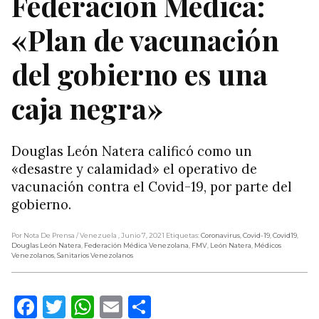
Federación Médica:
«Plan de vacunación
del gobierno es una
caja negra»
Douglas León Natera calificó como un
«desastre y calamidad» el operativo de
vacunación contra el Covid-19, por parte del
gobierno.
Por Nota De Prensa
/ Venezuela
, Junio 7, 2021
Etiquetas:
Coronavirus
,
Covid-19
,
Covid19
,
Douglas León Natera
,
Federación Médica Venezolana
,
FMV
,
León Natera
,
Médicos
Venezolanos
,
Sanitarios Venezolanos
Facebook
Twitter
WhatsApp
Email
Compartir