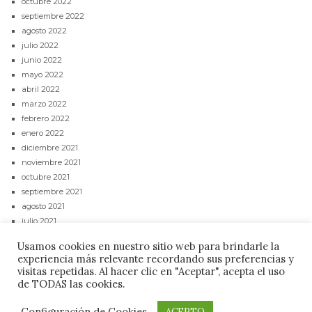
octubre 2022
septiembre 2022
agosto 2022
julio 2022
junio 2022
mayo 2022
abril 2022
marzo 2022
febrero 2022
enero 2022
diciembre 2021
noviembre 2021
octubre 2021
septiembre 2021
agosto 2021
julio 2021
junio 2021
Usamos cookies en nuestro sitio web para brindarle la
mayo 2021
experiencia más relevante recordando sus preferencias y
abril 2021
visitas repetidas. Al hacer clic en "Aceptar", acepta el uso
de TODAS las cookies.
CONTACTAR
POLÍTICA DE PRIVACIDAD
AVISO LEGAL
Configuración de Cookies
ACEPTO