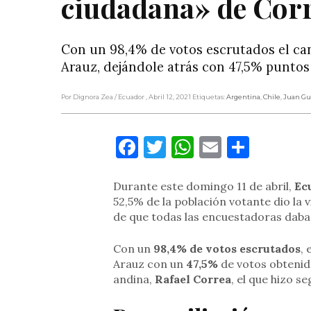
ciudadana» de Cor
Con un 98,4% de votos escrutados el ca
Arauz, dejándole atrás con 47,5% puntos 
Por Dignora Zea
/ Ecuador
, Abril 12, 2021
Etiquetas:
Argentina
,
Chile
,
Juan Gu
Facebook
Twitter
WhatsApp
Email
Compa
Durante este domingo 11 de abril,
Ec
52,5% de la población votante dio la 
de que todas las encuestadoras dab
Con un
98,4% de votos escrutados
, 
Arauz con un
47,5%
de votos obtenido
andina,
Rafael Correa
, el que hizo s