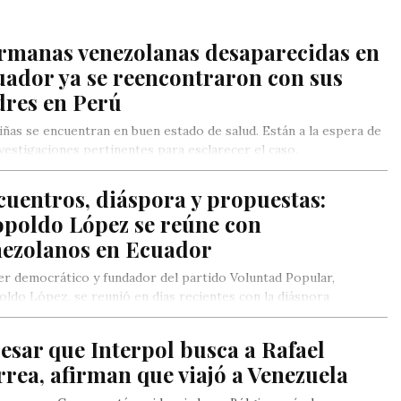
rmanas venezolanas desaparecidas en
uador ya se reencontraron con sus
dres en Perú
iñas se encuentran en buen estado de salud. Están a la espera de
nvestigaciones pertinentes para esclarecer el caso.
uentros, diáspora y propuestas:
opoldo López se reúne con
nezolanos en Ecuador
der democrático y fundador del partido Voluntad Popular,
ldo López, se reunió en días recientes con la diáspora
zolana…
esar que Interpol busca a Rafael
rea, afirman que viajó a Venezuela