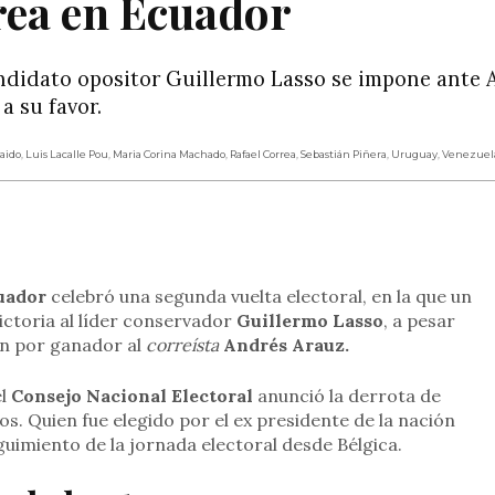
rea en Ecuador
ndidato opositor Guillermo Lasso se impone ante 
a su favor.
aido
,
Luis Lacalle Pou
,
Maria Corina Machado
,
Rafael Correa
,
Sebastián Piñera
,
Uruguay
,
Venezuel
rtir
uador
celebró una segunda vuelta electoral, en la que un
victoria al líder conservador
Guillermo Lasso
, a pesar
an por ganador al
correísta
Andrés Arauz.
el
Consejo Nacional Electoral
anunció la derrota de
s. Quien fue elegido por el ex presidente de la nación
eguimiento de la jornada electoral desde Bélgica.