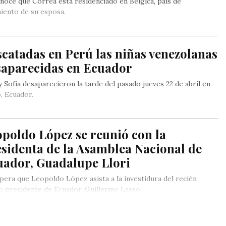
noce que Correa está residenciado en Bélgica, país de
iento de su esposa.
catadas en Perú las niñas venezolanas
saparecidas en Ecuador
y Sofía desaparecieron la tarde del pasado jueves 22 de abril en
, Ecuador.
poldo López se reunió con la
sidenta de la Asamblea Nacional de
uador, Guadalupe Llori
pera que Leopoldo López asista a la investidura del recién
o presidente de Ecuador, Guillermo Lasso.