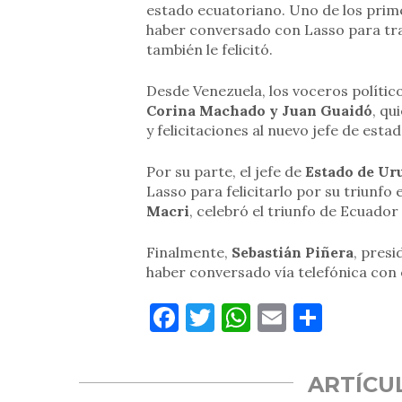
estado ecuatoriano. Uno de los prim
haber conversado con Lasso para tra
también le felicitó.
Desde Venezuela, los voceros políti
Corina Machado y Juan Guaidó
, qu
y felicitaciones al nuevo jefe de estad
Por su parte, el jefe de
Estado de Uru
Lasso para felicitarlo por su triunfo
Macri
, celebró el triunfo de Ecuador 
Finalmente,
Sebastián Piñera
, pres
haber conversado vía telefónica con 
Facebook
Twitter
WhatsApp
Email
Compa
ARTÍCU