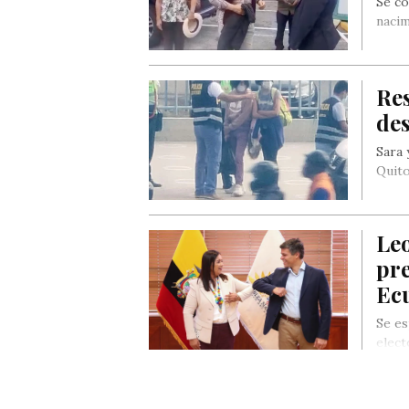
Se co
nacim
Res
de
Sara 
Quito
Leo
pre
Ec
Se es
elect