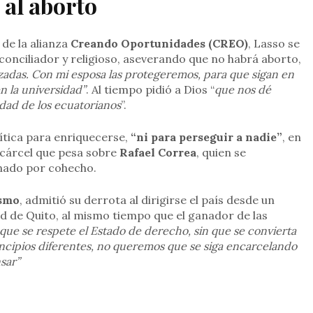
 al aborto
 de la alianza
Creando Oportunidades (CREO)
, Lasso se
econciliador y religioso, aseverando que no habrá aborto,
azadas. Con mi esposa las protegeremos, para que sigan en
n la universidad”
. Al tiempo pidió a Dios “
que nos dé
cidad de los ecuatorianos
”.
ítica para enriquecerse,
“ni para perseguir a nadie”
, en
 cárcel que pesa sobre
Rafael Correa
, quien se
nado por cohecho.
ísmo
, admitió su derrota al dirigirse el país desde un
ad de Quito, al mismo tiempo que el ganador de las
a que se respete el Estado de derecho, sin que se convierta
incipios diferentes, no queremos que se siga encarcelando
sar”