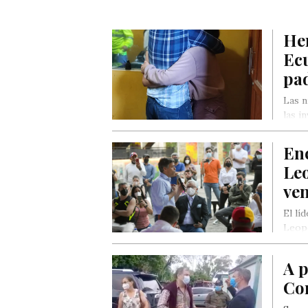
He
Ec
pa
Las n
las i
Enc
Le
ve
El lí
Leopo
vene
A p
Cor