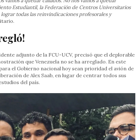
nos vamos a quedar callados. No nos vamos a quedar
nto Estudiantil, la Federación de Centros Universitarios
a lograr todas las reinvindicaciones profesorales y
itario.
regló!
sidente adjunto de la FCU-UCV, precisó que el deplorable
mostración que Venezuela no se ha arreglado. En este
ara el Gobierno nacional hoy sean prioridad el avión de
iberación de Alex Saab, en lugar de centrar todos sus
studios del país.