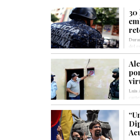
30
em
ret
Duran
del e
Alc
por
vir
Luis 
carte
Coro
“U
Di
Ac