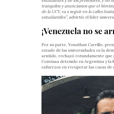
estudiantes y de los profesores; y no 
tranquilos y anunciamos que el Movimie
de la UCV, va a seguir en la calles hast
estudiantiles”
, advirtió el líder univers
¡Venezuela no se ar
Por su parte, Yonathan Carrillo, pre
estado de las universidades es la de
sentido, rechazó rotundamente que p
Conviasa detenido en Argentina y la l
esfuerzos en recuperar las casas de e