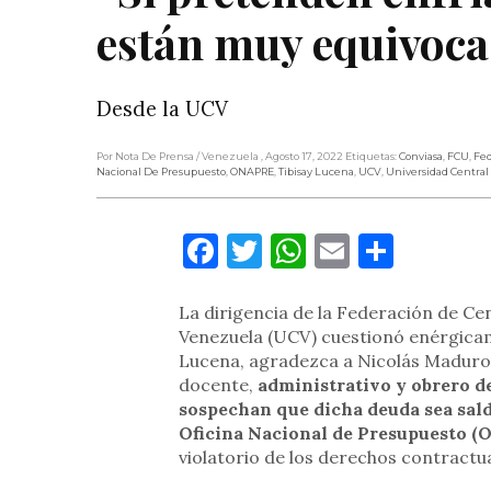
están muy equivoca
Desde la UCV
Por Nota De Prensa
/ Venezuela
, Agosto 17, 2022
Etiquetas:
Conviasa
,
FCU
,
Fed
Nacional De Presupuesto
,
ONAPRE
,
Tibisay Lucena
,
UCV
,
Universidad Centra
Facebook
Twitter
WhatsApp
Email
Compa
La dirigencia de la Federación de Ce
Venezuela (UCV) cuestionó enérgicam
Lucena, agradezca a Nicolás Maduro 
docente,
administrativo y obrero de
sospechan que dicha deuda sea sald
Oficina Nacional de Presupuesto (
violatorio de los derechos contractua