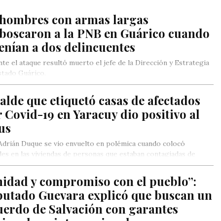
 hombres con armas largas
boscaron a la PNB en Guárico cuando
enían a dos delincuentes
te el ataque resultó muerto el jefe de la Dirección y Estrategia
stado Guárico.
alde que etiquetó casas de afectados
 Covid-19 en Yaracuy dio positivo al
us
Adrián Duque se vio envuelto en polémica cuando colocó
les en las viviendas de personas que estaban contagiadas de
navirus.
nidad y compromiso con el pueblo”:
putado Guevara explicó que buscan un
uerdo de Salvación con garantes