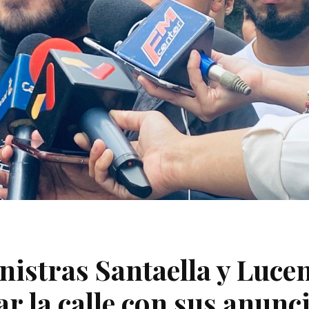
istras Santaella y Luce
r la calle con sus anunc