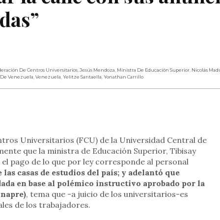
das”
eración De Centros Universitarios
,
Jesús Mendoza
,
Ministra De Educación Superior
,
Nicolás Mad
l De Venezuela
,
Venezuela
,
Yelitze Santaella
,
Yonathan Carrillo
rtir
ntros Universitarios (FCU) de la Universidad Central de
ente que la ministra de Educación Superior, Tibisay
el pago de lo que por ley corresponde al personal
 las casas de estudios del país; y adelantó que
ada en base al polémico instructivo aprobado por la
Onapre)
, tema que -a juicio de los universitarios-es
les de los trabajadores.