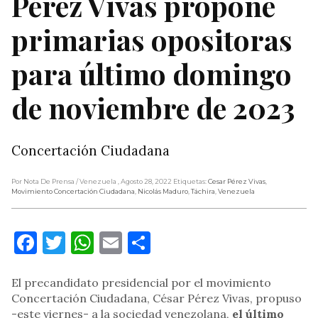
Pérez Vivas propone
primarias opositoras
para último domingo
de noviembre de 2023
Concertación Ciudadana
Por Nota De Prensa
/ Venezuela
, Agosto 28, 2022
Etiquetas:
Cesar Pérez Vivas
,
Movimiento Concertación Ciudadana
,
Nicolás Maduro
,
Táchira
,
Venezuela
Facebook
Twitter
WhatsApp
Email
Compartir
El precandidato presidencial por el movimiento
Concertación Ciudadana, César Pérez Vivas, propuso
-este viernes- a la sociedad venezolana,
el último