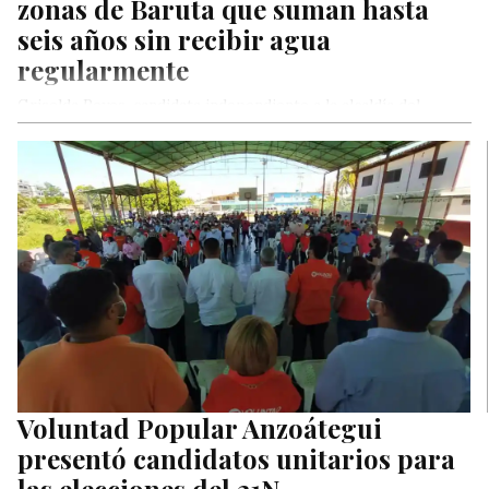
zonas de Baruta que suman hasta
seis años sin recibir agua
regularmente
Griselda Reyes, candidata independiente a la alcaldía del
municipio Baruta, denunció este jueves que hay zonas
populares en la entidad…
Voluntad Popular Anzoátegui
presentó candidatos unitarios para
las elecciones del 21N