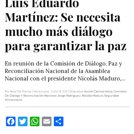
Luis Eduardo
Martínez: Se necesita
mucho más diálogo
para garantizar la paz
En reunión de la Comisión de Diálogo, Paz y
Reconciliación Nacional de la Asamblea
Nacional con el presidente Nicolás Maduro,…
Por Nota De Prensa
/ Venezuela
, Julio 13, 2021
Etiquetas:
Acción Democrática
,
Comisión
De Diálogo Y Reconciliación Nacional
,
Jorge Rodríguez
,
Nicolás Maduro
,
Seguridad
Alimentaria
Facebook
Twitter
WhatsApp
Email
Compartir