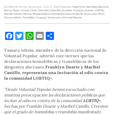
Por Nota De Prensa
/ Venezuela
, Julio 17, 2022
Etiquetas:
Argentina
,
Asamblea Nacional
,
Bolivia
,
Brasil
,
Caracas
,
Chile
,
Colombia
,
Costa Rica
,
Ecuador
,
Franklyn Duarte
,
LGBTIQ+
,
Maribel Castillo
,
México
,
Nicolás Maduro
,
Partido Socialista Unido De Venezuela
,
PSUV
,
Tamara Adrián
,
Transfobia
,
Uruguay
,
Venezuela
,
Voluntad Popular
Facebook
Twitter
WhatsApp
Email
Compartir
Tamara Adrián, miembro de la dirección nacional de
Voluntad Popular, advirtió este viernes que las
declaraciones homofóbicas y transfóbicas de los
dirigentes alacranes
Franklyn Duarte y Maribel
Castillo, representan una incitación al odio contra
la comunidad LGBTIQ+.
“Desde Voluntad Popular hemos escuchado con
inmensa preocupación las declaraciones públicas que
incitan al odio en contra de la comunidad
LGBTIQ+
,
hechas por Franklin Duarte y Maribel Castillo. Creemos
que el grado de homofobia y transfobia manifestado