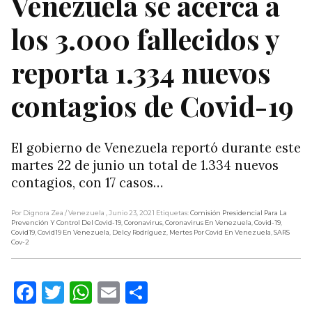
Venezuela se acerca a
los 3.000 fallecidos y
reporta 1.334 nuevos
contagios de Covid-19
El gobierno de Venezuela reportó durante este
martes 22 de junio un total de 1.334 nuevos
contagios, con 17 casos…
Por Dignora Zea
/ Venezuela
, Junio 23, 2021
Etiquetas:
Comisión Presidencial Para La
Prevención Y Control Del Covid-19
,
Coronavirus
,
Coronavirus En Venezuela
,
Covid-19
,
Covid19
,
Covid19 En Venezuela
,
Delcy Rodríguez
,
Mertes Por Covid En Venezuela
,
SARS
Cov-2
Facebook
Twitter
WhatsApp
Email
Compartir