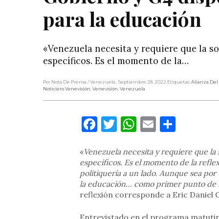
para la educación
«Venezuela necesita y requiere que la 
específicos. Es el momento de la…
Por Nota De Prensa
/ Venezuela
, Septiembre 28, 2022
Etiquetas:
Alianza Del
Noticiero Venevisión
,
Venevisión
,
Venezuela
Facebook
Twitter
WhatsApp
Email
Compa
«
Venezuela necesita y requiere que la
específicos. Es el momento de la refl
politiquería a un lado. Aunque sea por 
la educación… como primer punto de la
reflexión corresponde a Eric Daniel 
Entrevistado en el programa matutin