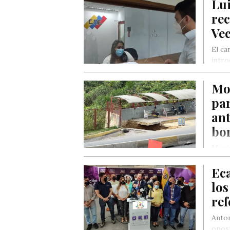
Lui
re
Vec
El ca
intro
Mon
pa
ant
bo
Monit
usuar
Eca
los
ref
Anton
oposi