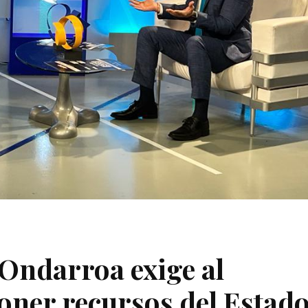
c Ondarroa exige al
oner recursos del Estad