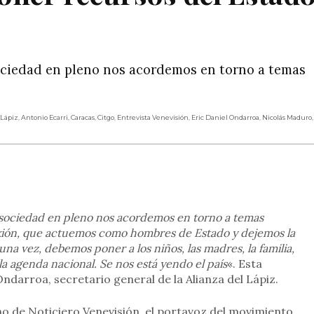
sociedad en pleno nos acordemos en torno a temas
 Lápiz
,
Antonio Ecarri
,
Caracas
,
Citgo
,
Entrevista Venevisión
,
Eric Daniel Ondarroa
,
Nicolás Maduro
,
rtir
 sociedad en pleno nos acordemos en torno a temas
exión, que actuemos como hombres de Estado y dejemos la
una vez, debemos poner a los niños, las madres, la familia,
 agenda nacional. Se nos está yendo el país
«. Esta
Ondarroa, secretario general de la Alianza del Lápiz.
o de Noticiero Venevisión, el portavoz del movimiento