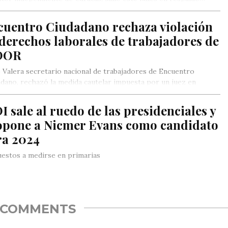
cuentro Ciudadano rechaza violación
derechos laborales de trabajadores de
DOR
Valera secretario nacional de trabajadores de Encuentro
dano, rechazó la medida cautelar impuesta por un juez en
to Ordaz…
 sale al ruedo de las presidenciales y
opone a Nicmer Evans como candidato
ra 2024
estos a medirse en primarias
COMMENTS