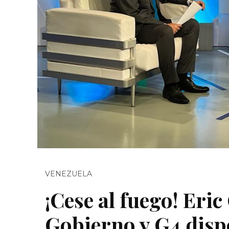
VENEZUELA
¡Cese al fuego! Eri
Gobierno y G4 disp