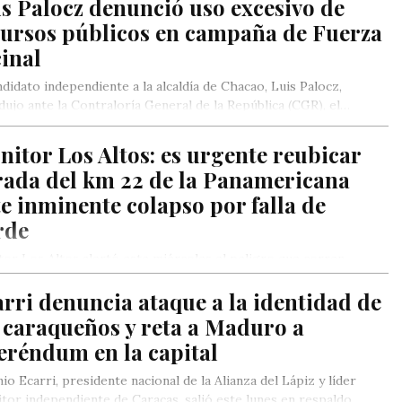
s Palocz denunció uso excesivo de
cursos públicos en campaña de Fuerza
inal
ndidato independiente a la alcaldía de Chacao, Luis Palocz,
dujo ante la Contraloría General de la República (CGR), el…
itor Los Altos: es urgente reubicar
rada del km 22 de la Panamericana
e inminente colapso por falla de
rde
or Los Altos alertó este miércoles el peligro que corren
ios de la parada de autobuses ubicada en el km…
rri denuncia ataque a la identidad de
 caraqueños y reta a Maduro a
eréndum en la capital
io Ecarri, presidente nacional de la Alianza del Lápiz y líder
tor independiente de Caracas, salió este lunes en respaldo…