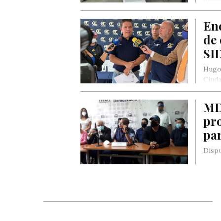
En
de 
SI
Hugo 
Ciuda
Puer
MDI
pr
pa
Dispu