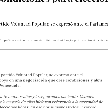
rtido Voluntad Popular, se expresó ante el Parlame
Grupos Terroristas Internacionales
,
Hezbollah
,
Leopoldo López
,
Leopoldo López Mendoza
,
Nicolá
rtir
 partido Voluntad Popular, se expresó ante el
apoyo en
una negociación que cree condiciones y abra
 Venezuela.
rante muchos años y lo seguiremos haciendo. Ustedes
 la mayoría de ellos
hicieron referencia a la necesidad de
lecciones libres
. En eso nos sumamos todos
«, expresó