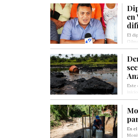
Di
en 
dif
El di
Gilma
agro
Der
sec
An
Este 
inici
Mo
pa
En el
Monit