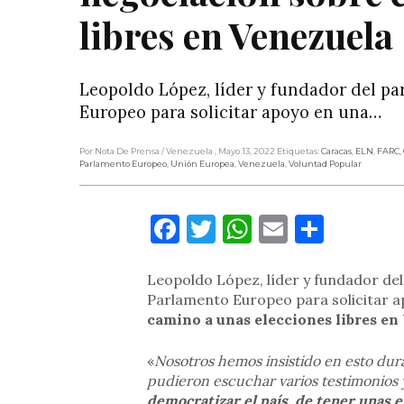
libres en Venezuela
Leopoldo López, líder y fundador del pa
Europeo para solicitar apoyo en una…
Por Nota De Prensa
/ Venezuela
, Mayo 13, 2022
Etiquetas:
Caracas
,
ELN
,
FARC
,
Parlamento Europeo
,
Unión Europea
,
Venezuela
,
Voluntad Popular
Facebook
Twitter
WhatsApp
Email
Compa
Leopoldo López, líder y fundador del
Parlamento Europeo para solicitar 
camino a unas elecciones libres en
«
Nosotros hemos insistido en esto du
pudieron escuchar varios testimonios y
democratizar el país, de tener unas e