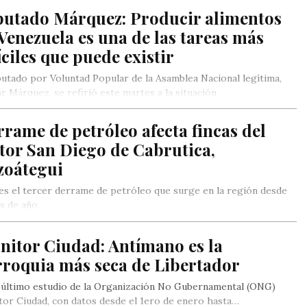
putado Márquez: Producir alimentos
Venezuela es una de las tareas más
íciles que puede existir
putado por Voluntad Popular de la Asamblea Nacional legítima,
r Márquez, se refirió este martes a la situación
alimentaria…
rame de petróleo afecta fincas del
tor San Diego de Cabrutica,
zoátegui
es el tercer derrame de petróleo que surge en la región desde
os de año.
nitor Ciudad: Antímano es la
rroquia más seca de Libertador
 último estudio de la Organización No Gubernamental (ONG)
or Ciudad, con datos desde el 1ero de enero hasta…