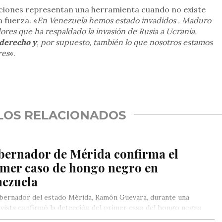
nciones representan una herramienta cuando no existe
a fuerza. «
En Venezuela hemos estado invadidos . Maduro
ores que ha respaldado la invasión de Rusia a Ucrania.
 derecho y
, por supuesto, también lo que nosotros estamos
res
«.
rtir
LOS RELACIONADOS
bernador de Mérida confirma el
imer caso de hongo negro en
nezuela
bernador del estado Mérida, Ramón Guevara, durante una
vista confirmó la detección del primer caso del hongo negro