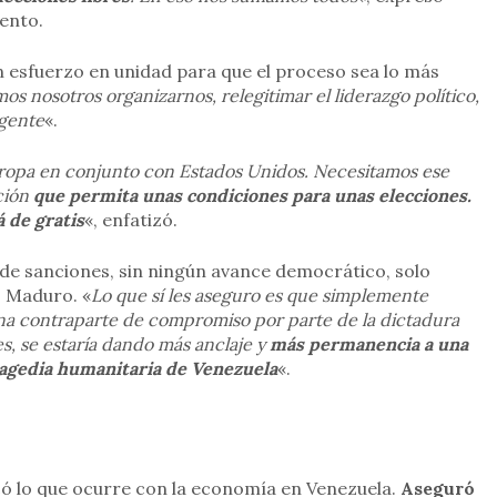
ento.
 esfuerzo en unidad para que el proceso sea lo más
os nosotros organizarnos, relegitimar el liderazgo político,
 gente
«.
uropa en conjunto con Estados Unidos. Necesitamos ese
ción
que permita unas condiciones para unas elecciones.
á de gratis
«, enfatizó.
de sanciones, sin ningún avance democrático, solo
s Maduro. «
Lo que sí les aseguro es que simplemente
una contraparte de compromiso por parte de la dictadura
es, se estaría dando más anclaje y
más permanencia a una
ragedia humanitaria de Venezuela
«.
icó lo que ocurre con la economía en Venezuela.
Aseguró