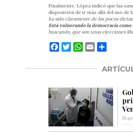
Finalmente, López indicó que las sa
disposición de ir más allá del uso de l
ha sido claramente de los pocos dictad
Está vulnerando la democracia como
buscando, que son unas elecciones lib
Facebook
Twitter
WhatsApp
Email
Compa
ARTÍCU
Go
pr
Ve
El go
entre
en…