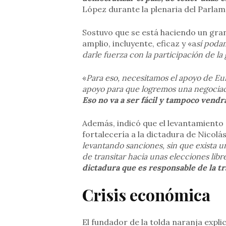
López durante la plenaria del Parlam
Sostuvo que se está haciendo un gran
amplio, incluyente, eficaz y «a
sí podam
darle fuerza con la participación de la
«
Para eso, necesitamos el apoyo de E
apoyo para que logremos una negocia
Eso no va a ser fácil y tampoco vendr
Además, indicó que el levantamiento 
fortalecería a la dictadura de Nicolá
levantando sanciones, sin que exista 
de transitar hacia unas elecciones libr
dictadura que es responsable de la t
Crisis económica
El fundador de la tolda naranja expl