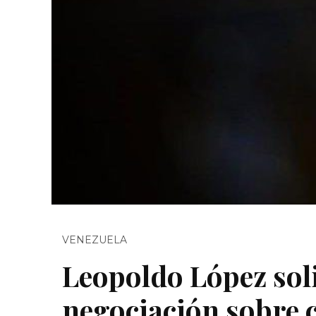
VENEZUELA
Leopoldo López sol
negociación sobre 