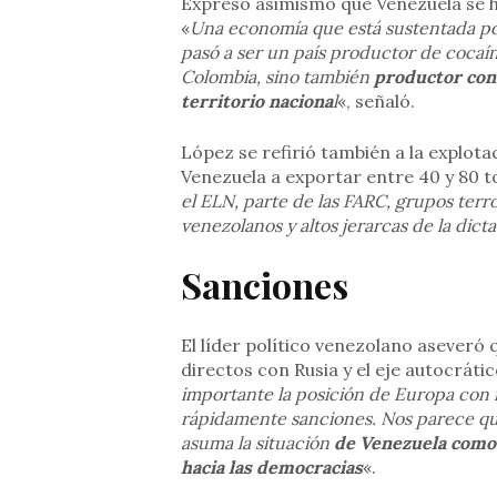
Expresó asimismo que Venezuela se h
«
Una economía que está sustentada po
pasó a ser un país productor de cocaín
Colombia, sino también
productor con 
territorio naciona
l
«, señaló.
López se refirió también a la explota
Venezuela a exportar entre 40 y 80 t
el ELN, parte de las FARC, grupos terr
venezolanos y altos jerarcas de la dict
Sanciones
El líder político venezolano aseveró
directos con Rusia y el eje autocráti
importante la posición de Europa con r
rápidamente sanciones. Nos parece q
asuma la situación
de Venezuela como 
hacia las democracias
«.